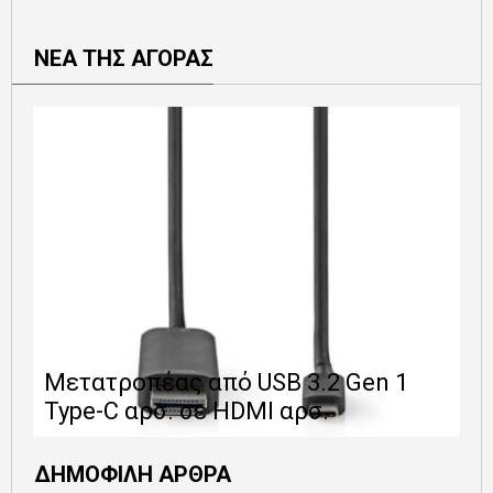
ΝΕΑ ΤΗΣ ΑΓΟΡΑΣ
Ε
Μετατροπέας από USB 3.2 Gen 1
1
Type-C αρσ. σε HDMI αρσ.
ε
ΔΗΜΟΦΙΛΗ ΑΡΘΡΑ