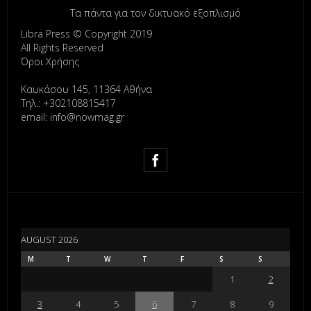
Τα πάντα για τον δικτυακό εξοπλισμό
Libra Press © Copyright 2019
All Rights Reserved
Όροι Χρήσης
Καυκάσου 145, 11364 Αθήνα
Τηλ.: +302108815417
email: info@nowmag.gr
AUGUST 2026
M
T
W
T
F
S
S
1
2
3
4
5
6
7
8
9