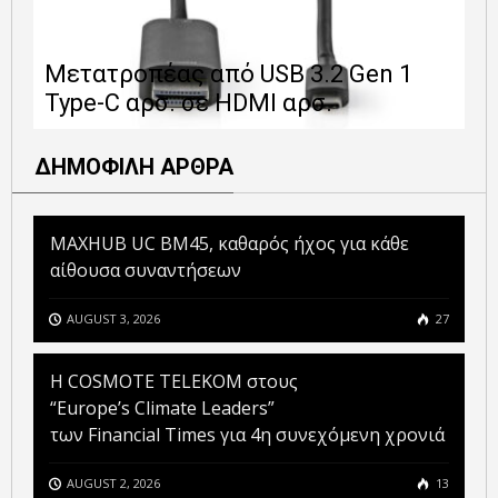
Ε
Μετατροπέας από USB 3.2 Gen 1
1
Type-C αρσ. σε HDMI αρσ.
ε
ΔΗΜΟΦΙΛΗ ΑΡΘΡΑ
MAXHUB UC BM45, καθαρός ήχος για κάθε
αίθουσα συναντήσεων
AUGUST 3, 2026
27
Η COSMOTE TELEKOM στους
“Europe’s Climate Leaders”
των Financial Times για 4η συνεχόμενη χρονιά
AUGUST 2, 2026
13