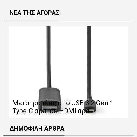
ΝΕΑ ΤΗΣ ΑΓΟΡΑΣ
Ε
Μετατροπέας από USB 3.2 Gen 1
1
Type-C αρσ. σε HDMI αρσ.
ε
ΔΗΜΟΦΙΛΗ ΑΡΘΡΑ