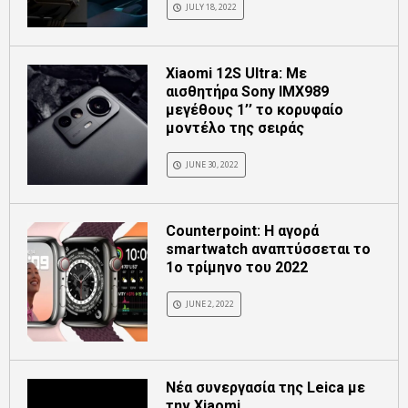
JULY 18, 2022
Xiaomi 12S Ultra: Με
αισθητήρα Sony IMX989
μεγέθους 1’’ το κορυφαίο
μοντέλο της σειράς
JUNE 30, 2022
Counterpoint: Η αγορά
smartwatch αναπτύσσεται το
1ο τρίμηνο του 2022
JUNE 2, 2022
Νέα συνεργασία της Leica με
την Xiaomi