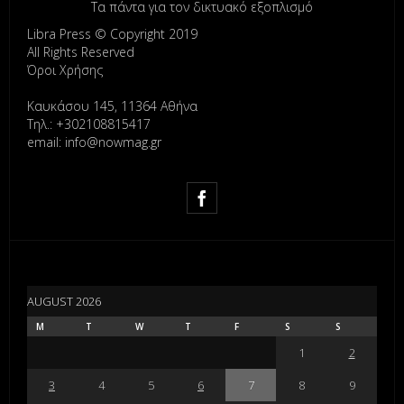
Τα πάντα για τον δικτυακό εξοπλισμό
Libra Press © Copyright 2019
All Rights Reserved
Όροι Χρήσης
Καυκάσου 145, 11364 Αθήνα
Τηλ.: +302108815417
email: info@nowmag.gr
AUGUST 2026
M
T
W
T
F
S
S
1
2
3
4
5
6
7
8
9