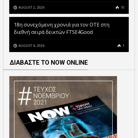
AUGUST 2, 2026
10
18η συνεχόμενη χρονιά για τον ΟΤΕ στη
διεθνή σειρά δεικτών FTSE4Good
AUGUST 6, 2026
1
ΔΙΑΒΑΣΤΕ ΤΟ NOW ONLINE