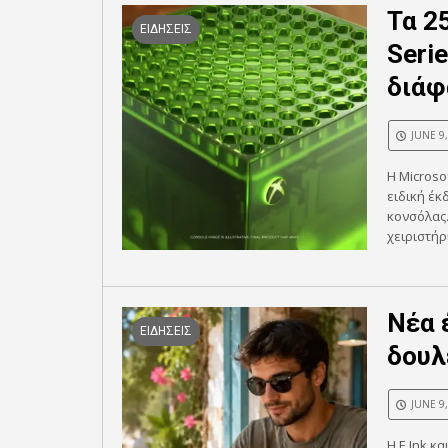
Τα 2
ΕΙΔΗΣΕΙΣ
Serie
διάφ
JUNE 9
Η Microso
ειδική έκ
κονσόλας.
χειριστήρ
Νέα 
ΕΙΔΗΣΕΙΣ
δουλ
JUNE 9
Η E Ink κ