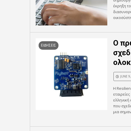
δημιουργ
έκρηξη τ
διασυνορ
οικοσύστη
Ο πρώ
ΕΙΔΗΣΕΙΣ
σχεδ
ολοκ
JUNE 9
Η Resilie
εταιρείες
ελληνική 
που σχεδι
μια σημαν