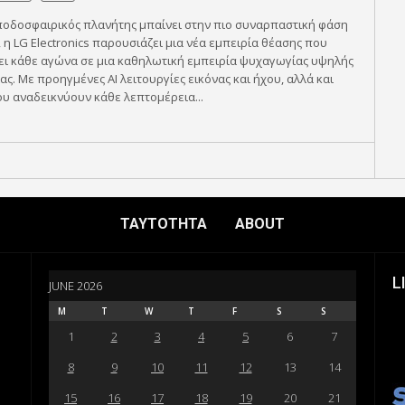
ποδοσφαιρικός πλανήτης μπαίνει στην πιο συναρπαστική φάση
, η LG Electronics παρουσιάζει μια νέα εμπειρία θέασης που
ει κάθε αγώνα σε μια καθηλωτική εμπειρία ψυχαγωγίας υψηλής
ας. Με προηγμένες AI λειτουργίες εικόνας και ήχου, αλλά και
υ αναδεικνύουν κάθε λεπτομέρεια...
ΤΑΥΤΟΤΗΤΑ
ABOUT
L
JUNE 2026
M
T
W
T
F
S
S
1
2
3
4
5
6
7
8
9
10
11
12
13
14
15
16
17
18
19
20
21