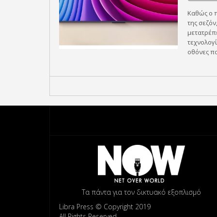
Καθώς ο 
της σεζόν
μετατρέπ
τεχνολογί
οθόνες πο
Τα πάντα για τον δικτυακό εξοπλισμό
Libra Press © Copyright 2019
All Rights Reserved