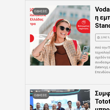
Voda
ΕΙΔΗΣΕΙΣ
η εμ
Stan
JUNE 9
Από την Π
τεχνολογί
σχεδόν τ
συνδεσιμό
(latency)
Επενδύοντ
Συμφ
ΕΙΔΗΣΕΙΣ
Totot
υπηρ