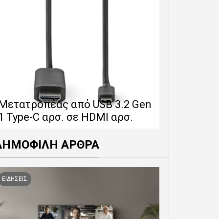
Επέκταση 
δίνει 12 
Μετατροπέας από USB 3.2 Gen
εγγύησης 
1 Type-C αρσ. σε HDMI αρσ.
προϊόντα
ΔΗΜΟΦΙΛΗ ΑΡΘΡΑ
ΕΙΔΗΣΕΙΣ