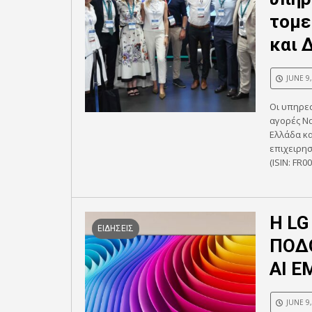
τομε
και 
JUNE 9
Οι υπηρεσ
αγορές Να
Ελλάδα κα
επιχειρησ
(ISIN: FR0
Η LG
ΕΙΔΗΣΕΙΣ
ΠΟΔ
AI Ε
JUNE 9