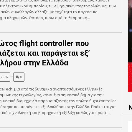
είται γύρω από τις πληρωμές εμπόρων παγκοσμίως, καθώς η
ου ηλεκτρονικού εμπορίου, των ψηφιακών πορτοφολιών και των
ιακών συναλλαγών αλλάζει με ταχύτητα το παγκόσμιο
μα πληρωμών. Ωστόσο, πίσω από τη θεαματική...
τος flight controller που
ιάζεται και παράγεται εξ’
λήρου στην Ελλάδα
, 2026
0
nceTech, μία από τις δυναμικά αναπτυσσόμενες ελληνικές
 αμυντικής τεχνολογίας, κάνει ένα σημαντικό βήμα για την
αμυντική βιομηχανία παρουσιάζοντας τον πρώτο flight controller
άστηκε και παράγεται εξ ολοκλήρου στην Ελλάδα. Πρόκειται για
τική τεχνολογική και βιομηχανική εξέλιξη καθώς για πρώτη...