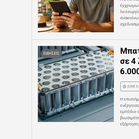
έγχρωμων 
λειτουργί
ανακοίνωσ
σχεδιασμέ
Μπατ
ΕΙΔΗΣΕΙΣ
σε 4
6.00
JUNE 9
Η επιστήμ
ενέργειας
εμπόδιο σ
βιωσιμότη
εξάρτηση 