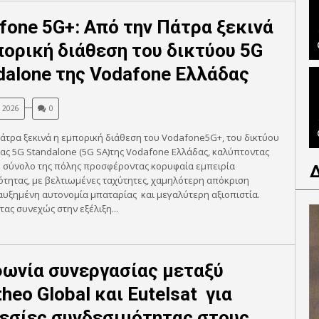
fone 5G+: Από την Πάτρα ξεκινά
πορική διάθεση του δικτύου 5G
dalone της Vodafone Ελλάδας
, 2026
0
άτρα ξεκινά η εμπορική διάθεση του Vodafone5G+, του δικτύου
ας 5G Standalone (5G SA)της Vodafone Ελλάδας, καλύπτοντας
ο σύνολο της πόλης προσφέροντας κορυφαία εμπειρία
τητας, με βελτιωμένες ταχύτητες, χαμηλότερη απόκριση
, αυξημένη αυτονομία μπαταρίας και μεγαλύτερη αξιοπιστία.
ας συνεχώς στην εξέλιξη...
ωνία συνεργασίας μεταξύ
heo Global και Eutelsat για
εσίες συνδεσιμότητας στους