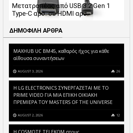
Μετατροπέας από USB 3.2 Gen 1
1
Type-C αρσ. σε HDMI αρσ.
ε
ΔΗΜΟΦΙΛΗ ΑΡΘΡΑ
MAXHUB UC BM45, καθαρός ήχος για κάθε
αίθουσα συναντήσεων
AUGUST 3, 2026
26
H LG ELECTRONICS ΣΥΝΕΡΓΑΖΕΤΑΙ ΜΕ ΤΟ
PRIME VIDEO ΓΙΑ ΜΙΑ ΕΠΙΚΗ ΟΙΚΙΑΚΗ
ΠΡΕΜΙΕΡΑ ΤΟΥ MASTERS OF THE UNIVERSE
AUGUST 2, 2026
12
Η COSMOTE TELEKOM στους