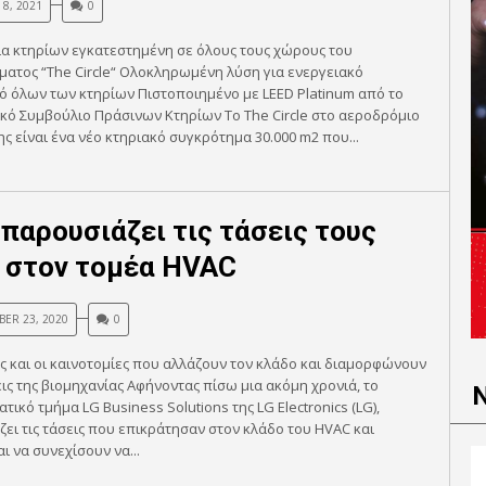
8, 2021
0
α κτηρίων εγκατεστημένη σε όλους τους χώρους του
ατος “The Circle“ Ολοκληρωμένη λύση για ενεργειακό
 όλων των κτηρίων Πιστοποιημένο με LEED Platinum από το
κό Συμβούλιο Πράσινων Κτηρίων Το Τhe Circle στο αεροδρόμιο
ης είναι ένα νέο κτηριακό συγκρότημα 30.000 m2 που...
 παρουσιάζει τις τάσεις τους
 στον τομέα HVAC
ER 23, 2020
0
ς και οι καινοτομίες που αλλάζουν τον κλάδο και διαμορφώνουν
ξεις της βιομηχανίας Αφήνοντας πίσω μια ακόμη χρονιά, το
τικό τμήμα LG Business Solutions της LG Electronics (LG),
ει τις τάσεις που επικράτησαν στον κλάδο του HVAC και
ι να συνεχίσουν να...