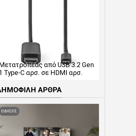
Επέκταση 
δίνει 12 
Μετατροπέας από USB 3.2 Gen
εγγύησης 
1 Type-C αρσ. σε HDMI αρσ.
προϊόντα
ΔΗΜΟΦΙΛΗ ΑΡΘΡΑ
ΕΙΔΗΣΕΙΣ