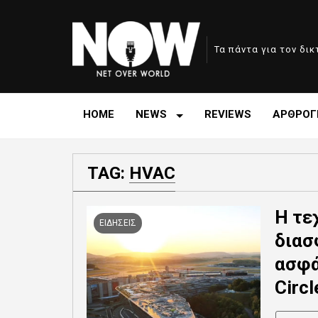
Τα πάντα για τον δι
HOME
NEWS
REVIEWS
ΑΡΘΡΟΓ
TAG:
HVAC
Η τε
ΕΙΔΗΣΕΙΣ
διασ
ασφά
Circ