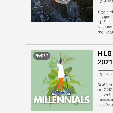
MARCH 
Τεχνολογί
συγκροτήμ
εφοδιασμό
Αμερικανι
της Ζυρίχ
H LG
ΕΙΔΗΣΕΙΣ
2021
DECEMB
Οι αλλαγέ
τις εξελί
επαγγελμα
παρουσιάζ
αναμένετα