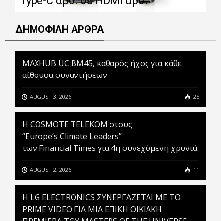
Type-C αρσ. σε HDMI αρσ.
ε
ΔΗΜΟΦΙΛΗ ΑΡΘΡΑ
MAXHUB UC BM45, καθαρός ήχος για κάθε
αίθουσα συναντήσεων
AUGUST 3, 2026
25
Η COSMOTE TELEKOM στους
“Europe’s Climate Leaders”
των Financial Times για 4η συνεχόμενη χρονιά
AUGUST 2, 2026
11
H LG ELECTRONICS ΣΥΝΕΡΓΑΖΕΤΑΙ ΜΕ ΤΟ
PRIME VIDEO ΓΙΑ ΜΙΑ ΕΠΙΚΗ ΟΙΚΙΑΚΗ