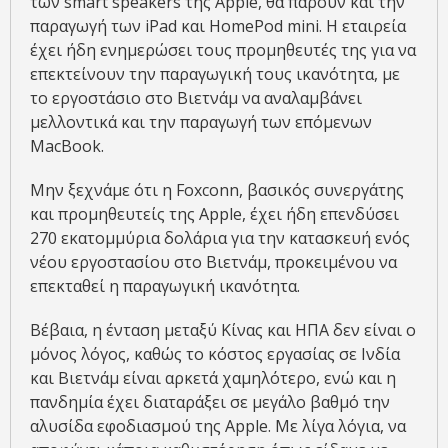
των smart speakers της Apple, θα πάρουν και την
παραγωγή των iPad και HomePod mini. Η εταιρεία
έχει ήδη ενημερώσει τους προμηθευτές της για να
επεκτείνουν την παραγωγική τους ικανότητα, με
το εργοστάσιο στο Βιετνάμ να αναλαμβάνει
μελλοντικά και την παραγωγή των επόμενων
MacBook.
Μην ξεχνάμε ότι η Foxconn, βασικός συνεργάτης
και προμηθευτείς της Apple, έχει ήδη επενδύσει
270 εκατομμύρια δολάρια για την κατασκευή ενός
νέου εργοστασίου στο Βιετνάμ, προκειμένου να
επεκταθεί η παραγωγική ικανότητα.
Βέβαια, η ένταση μεταξύ Κίνας και ΗΠΑ δεν είναι ο
μόνος λόγος, καθώς το κόστος εργασίας σε Ινδία
και Βιετνάμ είναι αρκετά χαμηλότερο, ενώ και η
πανδημία έχει διαταράξει σε μεγάλο βαθμό την
αλυσίδα εφοδιασμού της Apple. Με λίγα λόγια, να