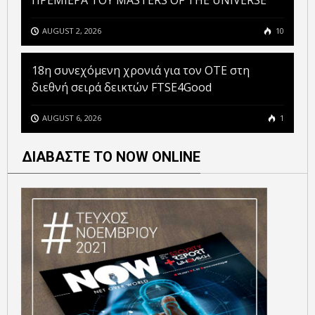
ΠΡΕΜΙΕΡΑ ΤΟΥ MASTERS OF THE UNIVERSE
AUGUST 2, 2026
10
18η συνεχόμενη χρονιά για τον ΟΤΕ στη
διεθνή σειρά δεικτών FTSE4Good
AUGUST 6, 2026
1
ΔΙΑΒΑΣΤΕ ΤΟ NOW ONLINE