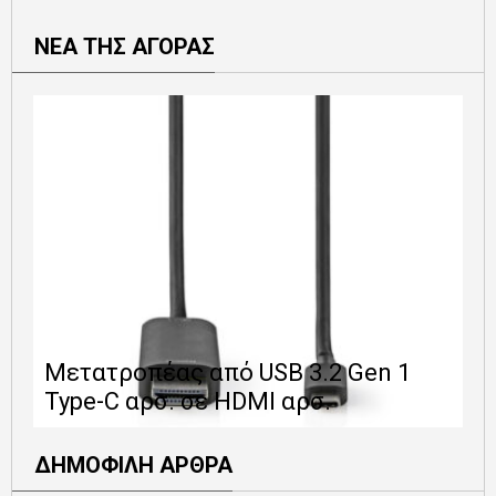
ΝΕΑ ΤΗΣ ΑΓΟΡΑΣ
Ε
Μετατροπέας από USB 3.2 Gen 1
1
Type-C αρσ. σε HDMI αρσ.
ε
ΔΗΜΟΦΙΛΗ ΑΡΘΡΑ