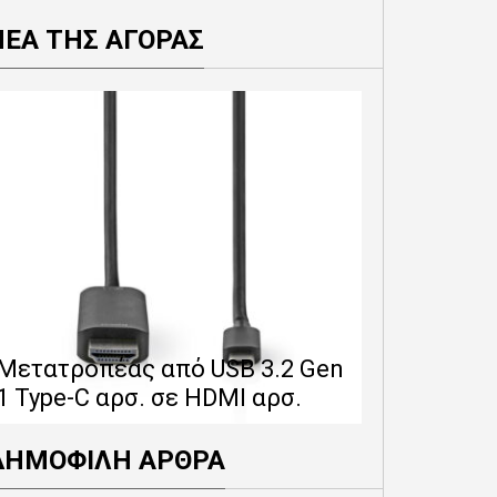
ΝΕΑ ΤΗΣ ΑΓΟΡΑΣ
Επέκταση 
δίνει 12 
Μετατροπέας από USB 3.2 Gen
εγγύησης 
1 Type-C αρσ. σε HDMI αρσ.
προϊόντα
ΔΗΜΟΦΙΛΗ ΑΡΘΡΑ