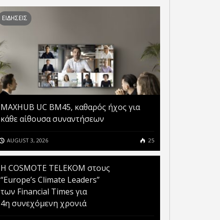
ΕΙΔΗΣΕΙΣ
XIAOMI CAR: ΤΟ
ΡΜΟΓΗ ΜΕΤΑΤΡΕΠΕΙ ΤΟ
ΠΡΩΤΟΤΥΠΟ ΗΛΕΚΤΡΙΚΟ
SMARTPHONE ΣΕ
ΟΧΗΜΑ ΠΑΡΟΥΣΙΑΖΕΤΑΙ
ΟΞΥΜΕΤΡΟ
ΜΕΣΑ ΣΤΟΝ ΑΥΓΟΥΣΤΟ
MAXHUB UC BM45, καθαρός ήχος για
κάθε αίθουσα συναντήσεων
AUGUST 3, 2026
25
Η COSMOTE TELEKOM στους
“Europe’s Climate Leaders”
των Financial Times για
4η συνεχόμενη χρονιά