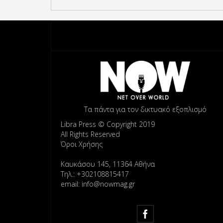
Τα πάντα για τον δικτυακό εξοπλισμό
Libra Press © Copyright 2019
All Rights Reserved
Όροι Χρήσης
Καυκάσου 145, 11364 Αθήνα
Τηλ.: +302108815417
email: info@nowmag.gr