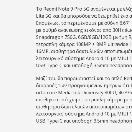
Το Redmi Note 9 Pro 5G αναμένεται με ελά
Lite 5G και θα μπορούσε να θεωρηθεί ένα 
Επομένως, το περιμένουμε με οθόνη 6.67’’
με ρυθμό ανανέωσης εικόνας από 30Hz έω
Snapdragon 750G, 6GB/8GB/12GB μνήμη 
τετραπλή κάμερα 108MP + 8MP ultrawide 1
16MP, αισθητήρα δακτυλικών αποτυπωμάτων 
λειτουργικό σύστημα Android 10 με MIUI 
USB Type-C και υποδοχή 3.5mm headphone
Μαζί του θα παρουσιαστεί και το απλό Red
διαρροές των προηγούμενων ημερών ότι θα
octa-core MediaTek Dimensity 800U, 4G
αποθηκευτικό χώρο, τετραπλή κάμερα με 
αισθητήρα δακτυλικών αποτυπωμάτων στο πλ
λειτουργικό σύστημα Android 10 με MIUI 
USB Type-C και υποδοχή 3.5mm headphone