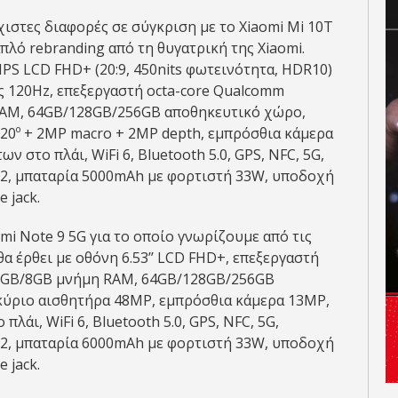
χιστες διαφορές σε σύγκριση με το Xiaomi Mi 10T
απλό rebranding από τη θυγατρική της Xiaomi.
 IPS LCD FHD+ (20:9, 450nits φωτεινότητα, HDR10)
ς 120Hz, επεξεργαστή octa-core Qualcomm
RAM, 64GB/128GB/256GB αποθηκευτικό χώρο,
20º + 2MP macro + 2MP depth, εμπρόσθια κάμερα
στο πλάι, WiFi 6, Bluetooth 5.0, GPS, NFC, 5G,
12, μπαταρία 5000mAh με φορτιστή 33W, υποδοχή
 jack.
mi Note 9 5G για το οποίο γνωρίζουμε από τις
 έρθει με οθόνη 6.53’’ LCD FHD+, επεξεργαστή
B/6GB/8GB μνήμη RAM, 64GB/128GB/256GB
κύριο αισθητήρα 48MP, εμπρόσθια κάμερα 13MP,
άι, WiFi 6, Bluetooth 5.0, GPS, NFC, 5G,
12, μπαταρία 6000mAh με φορτιστή 33W, υποδοχή
 jack.