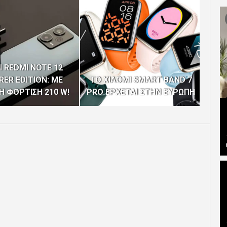
I REDMI NOTE 12
ΕΦΑ
RER EDITION: ΜΕ
ΤΟ XIAOMI SMART BAND 7
 ΦΟΡΤΙΣΗ 210 W!
PRO ΕΡΧΕΤΑΙ ΣΤΗΝ ΕΥΡΩΠΗ