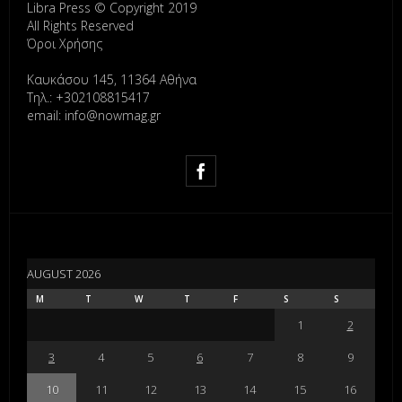
Libra Press © Copyright 2019
All Rights Reserved
Όροι Χρήσης
Καυκάσου 145, 11364 Αθήνα
Τηλ.: +302108815417
email: info@nowmag.gr
AUGUST 2026
M
T
W
T
F
S
S
1
2
3
4
5
6
7
8
9
10
11
12
13
14
15
16