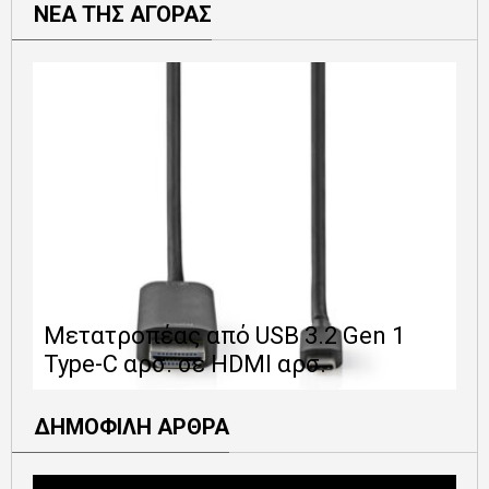
ΝΕΑ ΤΗΣ ΑΓΟΡΑΣ
Ε
Μετατροπέας από USB 3.2 Gen 1
1
Type-C αρσ. σε HDMI αρσ.
ε
ΔΗΜΟΦΙΛΗ ΑΡΘΡΑ