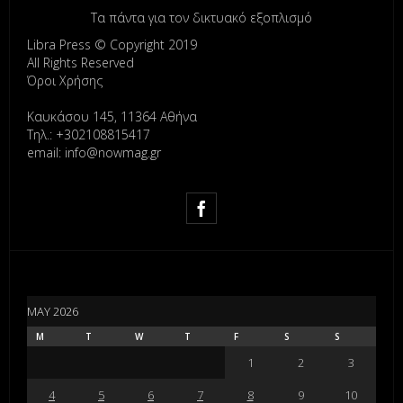
Τα πάντα για τον δικτυακό εξοπλισμό
Libra Press © Copyright 2019
All Rights Reserved
Όροι Χρήσης
Καυκάσου 145, 11364 Αθήνα
Τηλ.: +302108815417
email: info@nowmag.gr
MAY 2026
M
T
W
T
F
S
S
1
2
3
4
5
6
7
8
9
10