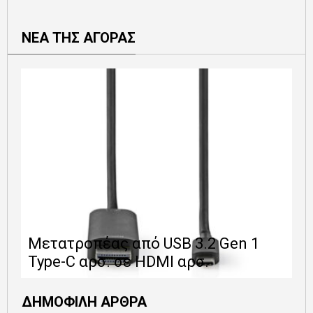
ΝΕΑ ΤΗΣ ΑΓΟΡΑΣ
Ε
Μετατροπέας από USB 3.2 Gen 1
1
Type-C αρσ. σε HDMI αρσ.
ε
ΔΗΜΟΦΙΛΗ ΑΡΘΡΑ