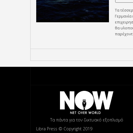
Τα τέσσε
Γερμανία 
επιχειρησ
θα υλοποι
παρέχοντα
Τα πάντα για τον δικτυακό εξοπλισμό
Libra Press © Copyright 2019