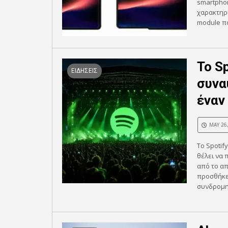
smartphon
χαρακτηρι
module πο
Το S
ΕΙΔΗΣΕΙΣ
συνα
έναν
MAY 26
Το Spotif
θέλει να 
από το απ
προσθήκες
συνδρομητ