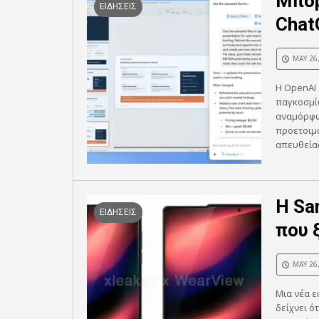
Μπορ
ΕΙΔΗΣΕΙΣ
Chat
MAY 26
Η OpenAI 
παγκοσμίω
αναμόρφω
προετοιμ
απευθείας
Η Sa
ΕΙΔΗΣΕΙΣ
που 
MAY 26
Μια νέα ε
δείχνει ό