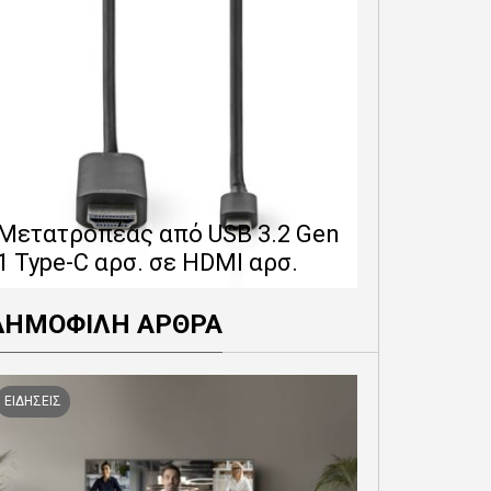
Επέκταση 
δίνει 12 
Μετατροπέας από USB 3.2 Gen
εγγύησης 
1 Type-C αρσ. σε HDMI αρσ.
προϊόντα
ΔΗΜΟΦΙΛΗ ΑΡΘΡΑ
ΕΙΔΗΣΕΙΣ