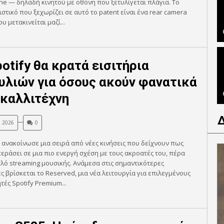
e — δηλαδή κινητού με οθόνη που ξετυλίγεται πλάγια. Το
στικό που ξεχωρίζει σε αυτό το patent είναι ένα rear camera
υ μετακινείται μαζί...
potify θα κρατά εισιτήρια
υλιών για όσους ακούν φανατικά
 καλλιτέχνη
, 2026
0
y ανακοίνωσε μια σειρά από νέες κινήσεις που δείχνουν πως
περάσει σε μια πιο ενεργή σχέση με τους ακροατές του, πέρα
λό streaming μουσικής. Ανάμεσα στις σημαντικότερες
 βρίσκεται το Reserved, μια νέα λειτουργία για επιλεγμένους
ές Spotify Premium...