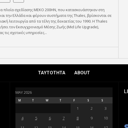
ρα πλοία σχεδίασης MEKO 200HN, που κατασκευάστηκαν στη
και την Ελλάδα και φέρουν συστήματα της Thales, βρίσκονται σε
ιακή λειτουργία από τα τέλη της δεκαετίας του 1990. Η Thales
ήσει τον Εκσυγχρονισμό Μέσης Ζωής (Mid Life Upgrade),
ς τις σχετικές υπηρεσίες...
ΤΑΥΤΟΤΗΤΑ
ABOUT
L
MAY 2026
M
T
W
T
F
S
S
1
2
3
4
5
6
7
8
9
10
11
12
13
14
15
16
17