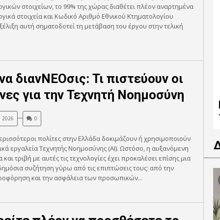
γικών στοιχείων, το 99% της χώρας διαθέτει πλέον αναρτημένα
γικά στοιχεία και Κωδικό Αριθμό Εθνικού Κτηματολογίου
εξέλιξη αυτή σηματοδοτεί τη μετάβαση του έργου στην τελική
να διανΝΕΟσις: Τι πιστεύουν οι
νες για την Τεχνητή Νοημοσύνη
, 2026
0
ερισσότεροι πολίτες στην Ελλάδα δοκιμάζουν ή χρησιμοποιούν
κά εργαλεία Τεχνητής Νοημοσύνης (ΑΙ). Ωστόσο, η αυξανόμενη
α και τριβή με αυτές τις τεχνολογίες έχει προκαλέσει επίσης μια
ημόσια συζήτηση γύρω από τις επιπτώσεις τους: από την
οφόρηση και την ασφάλεια των προσωπικών...