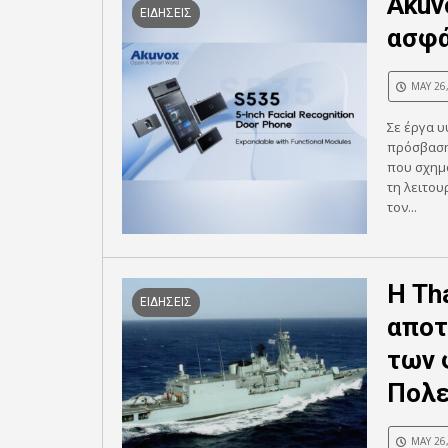
Akuv
ΕΙΔΗΣΕΙΣ
ασφά
MAY 26
Σε έργα υ
πρόσβασης
που σχημα
τη λειτου
τον...
Η Th
ΕΙΔΗΣΕΙΣ
αποτ
των 
Πολε
MAY 26