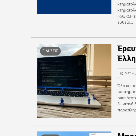
κτηματολο
κτηματολο
(ΚΑΕΚ).Η 
ευθεία...
Έρευ
ΕΙΔΗΣΕΙΣ
Έλλη
MAY 26
Όλο και π
συστηματι
οικειότητ
ζωντανή δ
παραπληρ