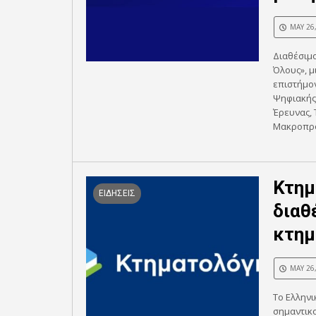
MAY 26
Διαθέσιμο
Όλους», 
επιστήμον
Ψηφιακής 
Έρευνας, 
Μακροπρό
Κτημ
ΕΙΔΗΣΕΙΣ
διαθ
κτημ
MAY 26
Το Ελληνι
σημαντικ