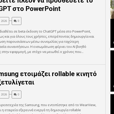
είτε πλέον να προσθέσετε το
GPT στο PowerPoint
, 2026
0
διαθέτει σε beta έκδοση το ChatGPT μέσα στο PowerPoint,
ς και για όλους τους χρήστες, επιτρέποντας δημιουργία και
ση παρουσιάσεων μέσω συνομιλίας για ταχύτερη
ασία συναντήσεων. Η ενσωμάτωση φέρνει τον AI βοηθό
 στην εφαρμογή, με στόχο να μειωθεί ο χρόνος που...
msung ετοιμάζει rollable κινητό
ξετυλίγεται
, 2026
0
υρεσιτεχνία της Samsung, που εντοπίστηκε από το WearView,
τι η εταιρεία εξερευνά ενεργά τη δημιουργία rollable