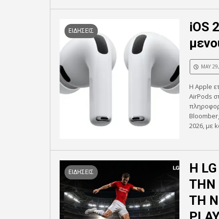
iOS 
ΕΙΔΗΣΕΙΣ
μενο
MAY 29
Η Apple 
AirPods σ
πληροφορ
Bloomber
2026, με k
Η LG
ΕΙΔΗΣΕΙΣ
ΤΗΝ 
ΤΗ Ν
PLAY