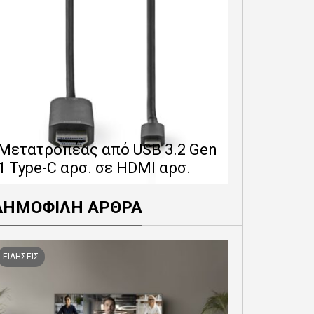
Επέκταση 
δίνει 12 
Μετατροπέας από USB 3.2 Gen
εγγύησης 
1 Type-C αρσ. σε HDMI αρσ.
προϊόντα
ΔΗΜΟΦΙΛΗ ΑΡΘΡΑ
ΕΙΔΗΣΕΙΣ