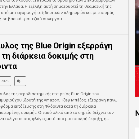
ε όλο τον κόσμο, ξεπέρασε το ορόσημο των 2 εκατομμυρίων
την Ελλάδα. Η εξέλιξη αυτή σηματοδοτεί τη θεαματική της
 από μια εφαρμογή ταξιδιωτικών πληρωμών και μεταφοράς
 σε βασικό τραπεζικό συνεργάτη...
υλος της Blue Origin εξερράγη
 τη διάρκεια δοκιμής στη
ιντα
, 2026
0
υλος της αεροδιαστημικής εταιρείας Blue Origin του
μμυριούχου ιδρυτή της Amazon, Τζεφ Μπέζος, εξερράγη πάνω
φόρμα εκτόξευσης στη Φλόριντα κατά τη διάρκεια
τισμένης δοκιμής. Οπτικό υλικό από το σημείο δείχνει τον
α τυλίγεται στις φλόγες μετά από μια σφοδρή έκρηξη, η...