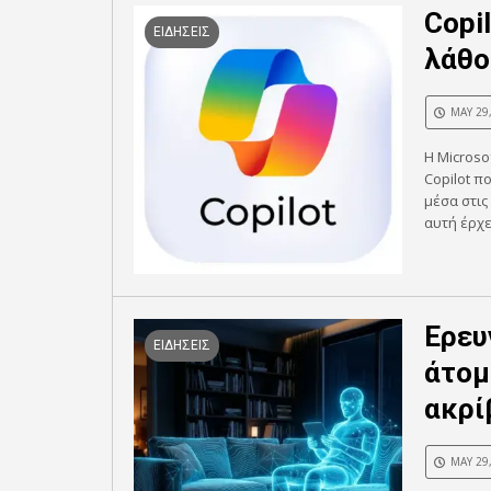
Copi
ΕΙΔΗΣΕΙΣ
λάθο
MAY 29
Η Microso
Copilot π
μέσα στις
αυτή έρχε
Ερευ
ΕΙΔΗΣΕΙΣ
άτομ
ακρί
MAY 29