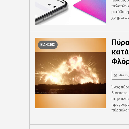
πελάτες σ
πελατών σ
μετάβαση
χρημάτων,
Πύρα
ΕΙΔΗΣΕΙΣ
κατά
Φλόρ
MAY 29
Ένας πύρα
δισεκατο
στην πλατ
προγραμμα
πύραυλο ν