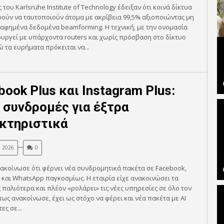
 του Karlsruhe Institute of Technology έδειξαν ότι κοινά δίκτυα
ρούν να ταυτοποιούν άτομα με ακρίβεια 99,5% αξιοποιώντας μη
αφημένα δεδομένα beamforming. Η τεχνική, με την ονομασία
τουργεί με υπάρχοντα routers και χωρίς πρόσβαση στο δίκτυο
ώ τα ευρήματα πρόκειται να...
book Plus και Instagram Plus:
 συνδρομές για έξτρα
κτηριστικά
, 2026
0
ακοίνωσε ότι φέρνει νέα συνδρομητικά πακέτα σε Facebook,
 και WhatsApp παγκοσμίως. Η εταιρία είχε ανακοινώσει τα
 παλιότερα και πλέον «ρολάρει» τις νέες υπηρεσίες σε όλο τον
ως ανακοίνωσε, έχει ως στόχο να φέρει και νέα πακέτα με AI
ες σε...