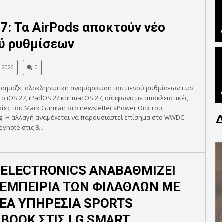
27: Τα AirPods αποκτούν νέο
ύ ρυθμίσεων
, 2026
0
ετοιμάζει ολοκληρωτική αναμόρφωση του μενού ρυθμίσεων των
το iOS 27, iPadOS 27 και macOS 27, σύμφωνα με αποκλειστικές
ίες του Mark Gurman στο newsletter «Power On» του
g. Η αλλαγή αναμένεται να παρουσιαστεί επίσημα στο WWDC
eynote στις 8...
 ELECTRONICS ΑΝΑΒΑΘΜΙΖΕΙ
ΕΜΠΕΙΡΙΑ ΤΩΝ ΦΙΛΑΘΛΩΝ ΜΕ
ΕΑ ΥΠΗΡΕΣΙΑ SPORTS
BOOK ΣΤΙΣ LG SMART