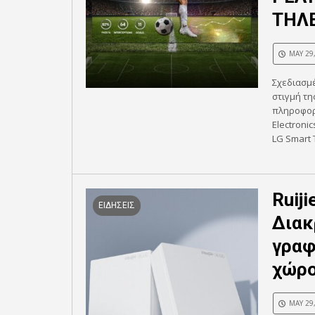
ΤΗΛ
MAY 29
Σχεδιασμ
στιγμή τη
πληροφορ
Electroni
LG Smart 
Ruij
ΕΙΔΗΣΕΙΣ
Διακ
γραφ
χώρ
MAY 29