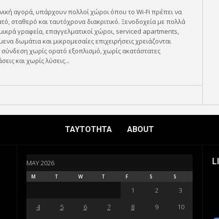
νική αγορά, υπάρχουν πολλοί χώροι όπου το Wi-Fi πρέπει να
ατό, σταθερό και ταυτόχρονα διακριτικό. Ξενοδοχεία με πολλά
μικρά γραφεία, επαγγελματικοί χώροι, serviced apartments,
μενα δωμάτια και μικρομεσαίες επιχειρήσεις χρειάζονται
 σύνδεση χωρίς ορατό εξοπλισμό, χωρίς ακατάστατες
σεις και χωρίς λύσεις...
ΤΑΥΤΟΤΗΤΑ
ABOUT
L
MAY 2026
M
T
W
T
F
S
S
1
2
3
4
5
6
7
8
9
10