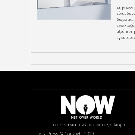
Στην ελλη
είναι δυν
δωμάτια, 
ενοικιαζό
αξιόπιστη
εγκαταστά
Τα πάντα για τον δικτυακό εξοπλισμό
Libra Press © Copyright 2019