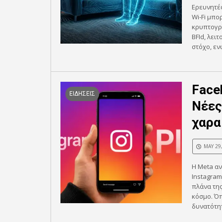
Ερευνητές
Wi‑Fi μπο
κρυπτογρ
BFId, λει
στόχο, εν
Face
ΕΙΔΗΣΕΙΣ
Νέες
χαρα
MAY 29
Η Meta αν
Instagram
πλάνα της
κόσμο. Όπ
δυνατότητ