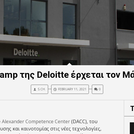
camp της Deloitte έρχεται τον 
S.CH.
FEBRUARY 11, 2021
0
e Alexander Competence Center
(DACC), του
σης και καινοτομίας στις νέες τεχνολογίες,