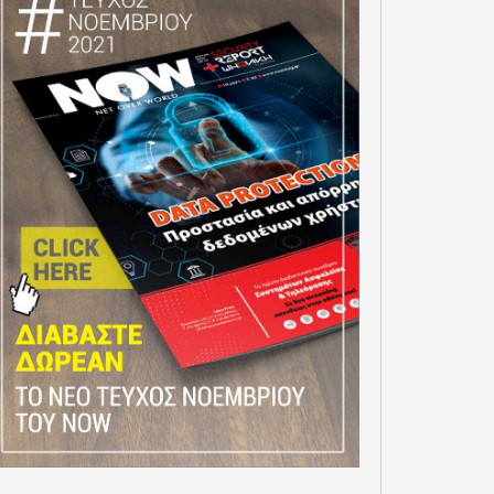
OITTE: ΜΕΓΑΛΗ ΑΥΞΗΣΗ
Ν ΚΥΒΕΡΝΟΕΠΙΘΕΣΕΩΝ
ΛΥΣΕΙΣ ΨΗΦΙΑΚΗΣ ΥΓΕΙΑΣ
ΟΓΩ ΤΟΥ ΨΗΦΙΑΚΟΥ
ΑΠΟ ΤΗΝ VODAFONE ΚΑΙ
ΜΕΤΑΣΧΗΜΑΤΙΣΜΟΥ
ΤΗΝ DELOITTE