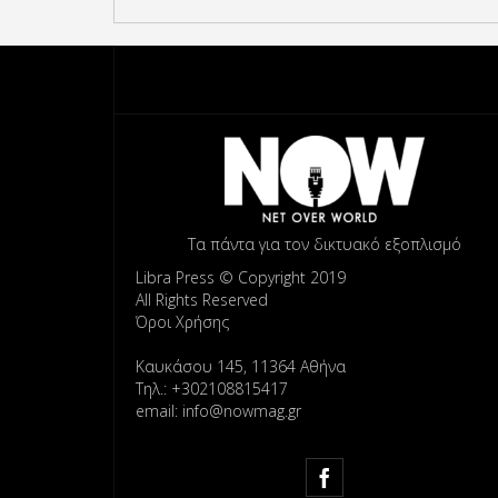
Τα πάντα για τον δικτυακό εξοπλισμό
Libra Press © Copyright 2019
All Rights Reserved
Όροι Χρήσης
Καυκάσου 145, 11364 Αθήνα
Τηλ.: +302108815417
email: info@nowmag.gr