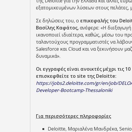
της Deloitte για την Ελλάδα και άλλες ευ
εξατομικευμένων λύσεων στους πελάτες, 
Σε δηλώσεις του, o
επικεφαλής του Deloi
Βασίλης Καφάτος,
ανέφερε: «Η διεξαγωγή 
ικανοποιεί ιδιαίτερα, καθώς, μέσω του πρ
ταλαντούχους προγραμματιστές να λάβουν 
Salesforce και Cloud και να ξεκινήσουν μ
δυναμικά».
Οι εγγραφές είναι ανοικτές μέχρι τις 1
επισκεφθείτε το
site
της Deloitte:
https://jobs2.deloitte.com/gr/en/job/DE
Developer-Bootcamp-Thessaloniki
Για περισσότερες πληροφορίες
Deloitte, Μαριαλένα Μανδρέκα, Seni