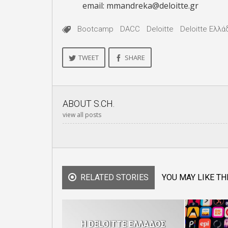
email: mmandreka@deloitte.gr
Bootcamp
DACC
Deloitte
Deloitte Ελλά
TWEET
SHARE
ABOUT
S.CH.
view all posts
RELATED STORIES
YOU MAY LIKE TH
Η DELOITTE EΛΛΑΔΟΣ