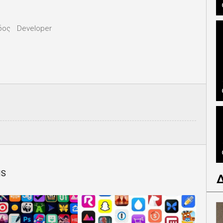
δος
Developer
IS