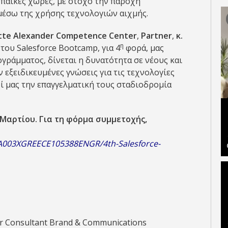
ρωπαϊκές χώρες, με στόχο την παροχή
μέσω της χρήσης τεχνολογιών αιχμής.
tte Alexander Competence Center
,
Partner
,
κ.
η
του Salesforce Bootcamp, για 4
φορά, μας
ογράμματος, δίνεται η δυνατότητα σε νέους και
εξειδικευμένες γνώσεις για τις τεχνολογίες
αζί μας την επαγγελματική τους σταδιοδρομία
0 Μαρτίου. Για τη φόρμα συμμετοχής,
LOA003XGREECE105388ENGR/4th-Salesforce-
or Consultant Brand & Communications