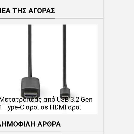
ΝΕΑ ΤΗΣ ΑΓΟΡΑΣ
Επέκταση 
δίνει 12 
Μετατροπέας από USB 3.2 Gen
εγγύησης 
1 Type-C αρσ. σε HDMI αρσ.
προϊόντα
ΔΗΜΟΦΙΛΗ ΑΡΘΡΑ