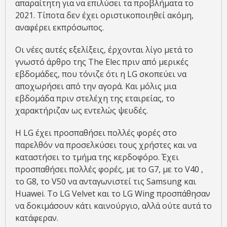
απαραίτητη για να επιλύσει τα προβλήματα το
2021. Τίποτα δεν έχει οριστικοποιηθεί ακόμη,
αναφέρει εκπρόσωπος.
Οι νέες αυτές εξελίξεις, έρχονται λίγο μετά το
γνωστό άρθρο της The Elec πριν από μερικές
εβδομάδες, που τόνιζε ότι η LG σκοπεύει να
αποχωρήσει από την αγορά. Και μόλις μια
εβδομάδα πριν στελέχη της εταιρείας, το
χαρακτήριζαν ως εντελώς ψευδές.
Η LG έχει προσπαθήσει πολλές φορές στο
παρελθόν να προσελκύσει τους χρήστες και να
καταστήσει το τμήμα της κερδοφόρο. Έχει
προσπαθήσει πολλές φορές, με το G7, με το V40 ,
το G8, το V50 να ανταγωνιστεί τις Samsung και
Huawei. Το LG Velvet και το LG Wing προσπάθησαν
να δοκιμάσουν κάτι καινούργιο, αλλά ούτε αυτά το
κατάφεραν.