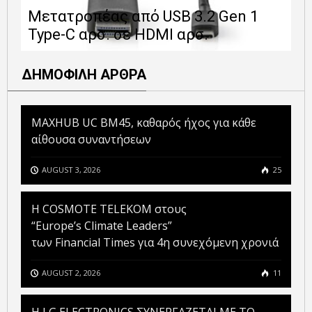
Μετατροπέας από USB 3.2 Gen 1
1
Type-C αρσ. σε HDMI αρσ.
ε
ΔΗΜΟΦΙΛΗ ΑΡΘΡΑ
MAXHUB UC BM45, καθαρός ήχος για κάθε
αίθουσα συναντήσεων
AUGUST 3, 2026
25
Η COSMOTE TELEKOM στους
“Europe’s Climate Leaders”
των Financial Times για 4η συνεχόμενη χρονιά
AUGUST 2, 2026
11