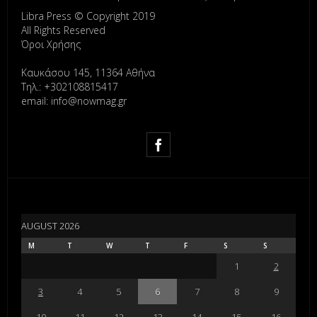
Libra Press © Copyright 2019
All Rights Reserved
Όροι Χρήσης
Καυκάσου 145, 11364 Αθήνα
Τηλ.: +302108815417
email: info@nowmag.gr
AUGUST 2026
M
T
W
T
F
S
S
1
2
3
4
5
6
7
8
9