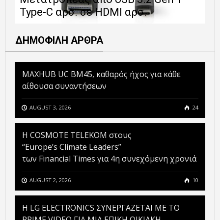
Type-C αρσ. σε HDMI αρσ.
ε
ΔΗΜΟΦΙΛΗ ΑΡΘΡΑ
MAXHUB UC BM45, καθαρός ήχος για κάθε
αίθουσα συναντήσεων
AUGUST 3, 2026
24
Η COSMOTE TELEKOM στους
“Europe’s Climate Leaders”
των Financial Times για 4η συνεχόμενη χρονιά
AUGUST 2, 2026
10
H LG ELECTRONICS ΣΥΝΕΡΓΑΖΕΤΑΙ ΜΕ ΤΟ
PRIME VIDEO ΓΙΑ ΜΙΑ ΕΠΙΚΗ ΟΙΚΙΑΚΗ