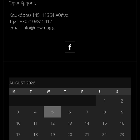
Όροι Χρήσης
Καυκάσου 145, 11364 Αθήνα
Τηλ.: +302108815417
email: info@nowmag.gr
AUGUST 2026
M
T
W
T
F
S
S
1
2
3
4
5
6
7
8
9
10
11
12
13
14
15
16
17
18
19
20
21
22
23