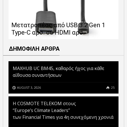
Ε
Μετατροπέας από USB 3.2 Gen 1
1
Type-C αρσ. σε HDMI αρσ.
ε
ΔΗΜΟΦΙΛΗ ΑΡΘΡΑ
MAXHUB UC BM45, καθαρός ήχος για κάθε
αίθουσα συναντήσεων
AUGUST 3, 2026
25
Η COSMOTE TELEKOM στους
“Europe’s Climate Leaders”
των Financial Times για 4η συνεχόμενη χρονιά