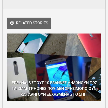
RELATED STORIES
ΕΡΕΥΝΑ: 8 ΣΤΟΥΣ 10 ΕΛΛΗΝΕΣ ΔΗΛΩΝΟΥΝ ΠΩΣ
ΤΑ SMARTPHONES ΠΟΥ ΔΕΝ ΧΡΗΣΙΜΟΠΟΙΟΥΝ,
ΚΑΤΑΛΗΓΟΥΝ ΞΕΧΑΣΜΕΝΑ ΣΤΟ ΣΠΙΤΙ