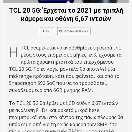
TCL 20 5G: Έρχεται το 2021 με τριπλή
κάμερα και οθόνη 6,67 ιντσών
S.CH.
NOVEMBER 30, 2020
Η
TCL αναμένεται να αναβαθμίσει τη σειρά της
μέσα στους επόμενους μήνες, ενώ έχουμε τα
πρώτα χαρακτηριστικά του επερχόμενου
TCL 20 5G. Το εν λόγω μοντέλο θα αποτελεί μία
mid-range πρόταση, κάτι που φαίνεται και από το
Snapdragon 690 SoC που θα το τροφοδοτεί,
συνοδευόμενο από 6GB μνήμης RAM.
Το TCL 20 5G θα έρθει με LCD οθόνη 6,67 ιντσών
με ανάλυση FHD+ και αρκετά μικρά bezel
περιμετρικά, ενώ στο κέντρο της πάνω πλευράς θα
υπάρχει η οπή για τη selfie κάμερα των 8MP. Στο
πίσω μέρος της συσκευής βλέπουμε το τριπλό