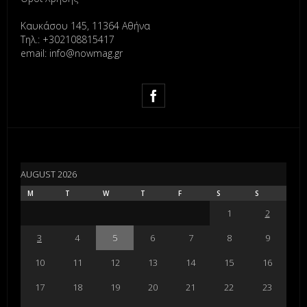
Καυκάσου 145, 11364 Αθήνα
Τηλ.: +302108815417
email: info@nowmag.gr
AUGUST 2026
M
T
W
T
F
S
S
1
2
3
4
5
6
7
8
9
10
11
12
13
14
15
16
17
18
19
20
21
22
23