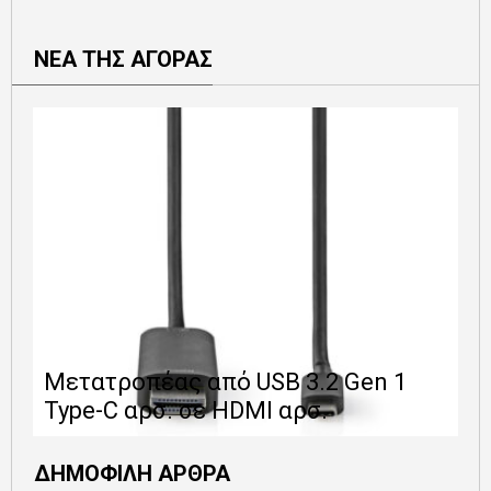
ΝΕΑ ΤΗΣ ΑΓΟΡΑΣ
Ε
Μετατροπέας από USB 3.2 Gen 1
1
Type-C αρσ. σε HDMI αρσ.
ε
ΔΗΜΟΦΙΛΗ ΑΡΘΡΑ