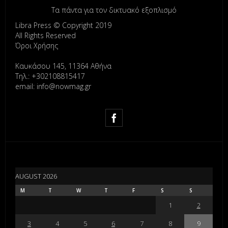
Τα πάντα για τον δικτυακό εξοπλισμό
Libra Press © Copyright 2019
All Rights Reserved
Όροι Χρήσης
Καυκάσου 145, 11364 Αθήνα
Τηλ.: +302108815417
email: info@nowmag.gr
AUGUST 2026
M
T
W
T
F
S
S
1
2
3
4
5
6
7
8
9