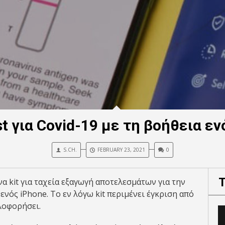
st για Covid-19 με τη βοήθεια εν
S.CH.
FEBRUARY 23, 2021
0
να kit για ταχεία εξαγωγή αποτελεσμάτων για την
 ενός iPhone. To εν λόγω kit περιμένει έγκριση από
λοφορήσει.