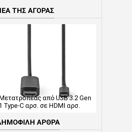
ΝΕΑ ΤΗΣ ΑΓΟΡΑΣ
Επέκταση 
δίνει 12 
Μετατροπέας από USB 3.2 Gen
εγγύησης 
1 Type-C αρσ. σε HDMI αρσ.
προϊόντα
ΔΗΜΟΦΙΛΗ ΑΡΘΡΑ