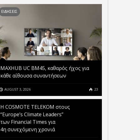
ΡΙΑ Η ΖΗΤΗΣΗ ΓΙΑ ΤΟ
5 ΠΡΑΓΜΑΤΑ ΠΟΥ ΠΡΕΠΕΙ
ONE 14 ΣΥΜΦΩΝΑ ΜΕ ΤΗ
ΝΑ ΓΝΩΡΙΖΕΤΕ ΓΙΑ ΤΟ
ΕΙΔΗΣΕΙΣ
JP MORGAN
IPHONE 14 PLUS
MAXHUB UC BM45, καθαρός ήχος για
κάθε αίθουσα συναντήσεων
AUGUST 3, 2026
23
Η COSMOTE TELEKOM στους
“Europe’s Climate Leaders”
των Financial Times για
4η συνεχόμενη χρονιά