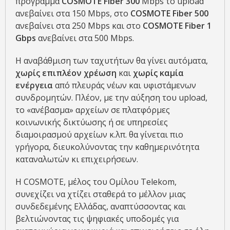
πρόγραμμα
COSMOTE Fiber 300
Mbps το upload
ανεβαίνει στα 150 Mbps, στο
COSMOTE Fiber 500
ανεβαίνει στα 250 Mbps και στο
COSMOTE Fiber 1
Gbps
ανεβαίνει στα 500 Mbps.
Η αναβάθμιση των ταχυτήτων θα γίνει αυτόματα,
χωρίς επιπλέον χρέωση
και
χωρίς καμία
ενέργεια
από πλευράς νέων και υφιστάμενων
συνδρομητών. Πλέον, με την αύξηση του upload,
το «ανέβασμα» αρχείων σε πλατφόρμες
κοινωνικής δικτύωσης ή σε υπηρεσίες
διαμοιρασμού αρχείων κ.λπ. θα γίνεται πιο
γρήγορα, διευκολύνοντας την καθημερινότητα
καταναλωτών κι επιχειρήσεων.
Η COSMOTE, μέλος του Ομίλου Telekom,
συνεχίζει να χτίζει σταθερά το μέλλον μιας
συνδεδεμένης Ελλάδας, αναπτύσσοντας και
βελτιώνοντας τις ψηφιακές υποδομές για