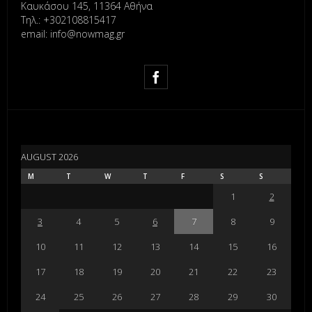
Καυκάσου 145, 11364 Αθήνα
Τηλ.: +302108815417
email: info@nowmag.gr
AUGUST 2026
M
T
W
T
F
S
S
1
2
3
4
5
6
7
8
9
10
11
12
13
14
15
16
17
18
19
20
21
22
23
24
25
26
27
28
29
30