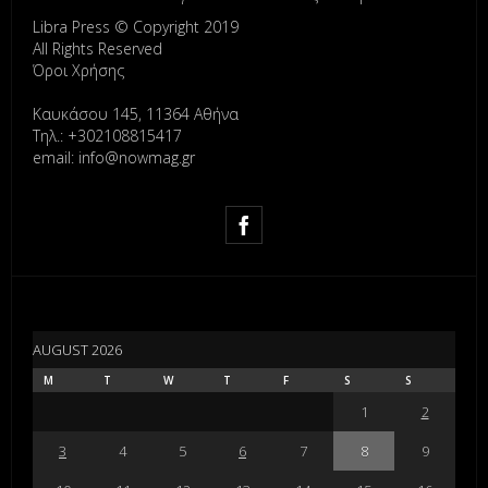
Libra Press © Copyright 2019
All Rights Reserved
Όροι Χρήσης
Καυκάσου 145, 11364 Αθήνα
Τηλ.: +302108815417
email: info@nowmag.gr
AUGUST 2026
M
T
W
T
F
S
S
1
2
3
4
5
6
7
8
9