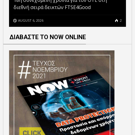
18η συνεχόμενη χρονιά για τον ΟΤΕ στη
διεθνή σειρά δεικτών FTSE4Good
AUGUST 6, 2026
2
ΔΙΑΒΑΣΤΕ ΤΟ NOW ONLINE