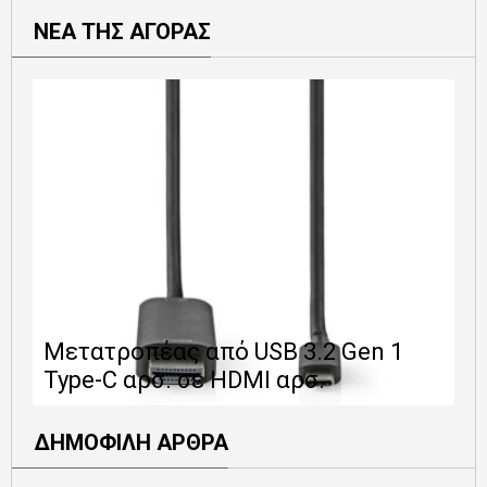
ΝΕΑ ΤΗΣ ΑΓΟΡΑΣ
Ε
Μετατροπέας από USB 3.2 Gen 1
1
Type-C αρσ. σε HDMI αρσ.
ε
ΔΗΜΟΦΙΛΗ ΑΡΘΡΑ