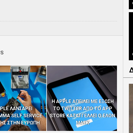
IS
Η APPLE ΑΠΕΙΛΕΙ ΜΕ ΕΞΩΣΗ
PLE ΛΑΝΣΑΡΕΙ
ΤΟ TWITTER ΑΠΟ ΤΟ APP
ΜΑ SELF SERVICE
STORE ΚΑΤΑΓΓΕΛΛΕΙ Ο ΕΛΟΝ
ΥΗΣ ΣΤΗΝ ΕΥΡΩΠΗ
ΜΑΣΚ