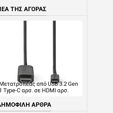
ΝΕΑ ΤΗΣ ΑΓΟΡΑΣ
Επέκταση 
δίνει 12 
Μετατροπέας από USB 3.2 Gen
εγγύησης 
1 Type-C αρσ. σε HDMI αρσ.
προϊόντα
ΔΗΜΟΦΙΛΗ ΑΡΘΡΑ