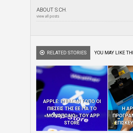
ABOUT
S.CH.
view all posts
RELATED STORIES
YOU MAY LIKE TH
APPLE: ΕΠΙΑΣΑΝ ΤΟΠΟ ΟΙ
ΠΙΕΣΕΙΣ ΤΗΣ ΕΕ ΓΙΑ ΤΟ
Η AP
«ΜΟΝΟΠΩΛΙΟ» ΤΟΥ APP
ΠΡΟΓΡΑΜ
STORE
ΕΠΙΣΚΕ