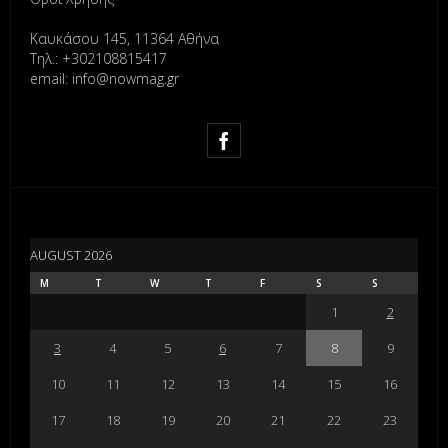
Καυκάσου 145, 11364 Αθήνα
Τηλ.: +302108815417
email: info@nowmag.gr
AUGUST 2026
M
T
W
T
F
S
S
1
2
3
4
5
6
7
8
9
10
11
12
13
14
15
16
17
18
19
20
21
22
23