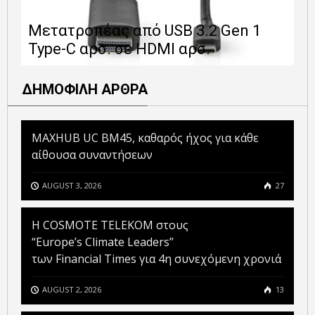
Ε
Μετατροπέας από USB 3.2 Gen 1
1
Type-C αρσ. σε HDMI αρσ.
ε
ΔΗΜΟΦΙΛΗ ΑΡΘΡΑ
MAXHUB UC BM45, καθαρός ήχος για κάθε
αίθουσα συναντήσεων
AUGUST 3, 2026
27
Η COSMOTE TELEKOM στους
“Europe’s Climate Leaders”
των Financial Times για 4η συνεχόμενη χρονιά
AUGUST 2, 2026
13