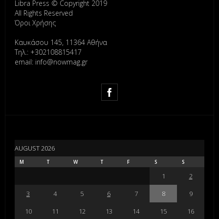
Libra Press © Copyright 2019
All Rights Reserved
Όροι Χρήσης
Καυκάσου 145, 11364 Αθήνα
Τηλ.: +302108815417
email: info@nowmag.gr
AUGUST 2026
M
T
W
T
F
S
S
1
2
3
4
5
6
7
8
9
10
11
12
13
14
15
16