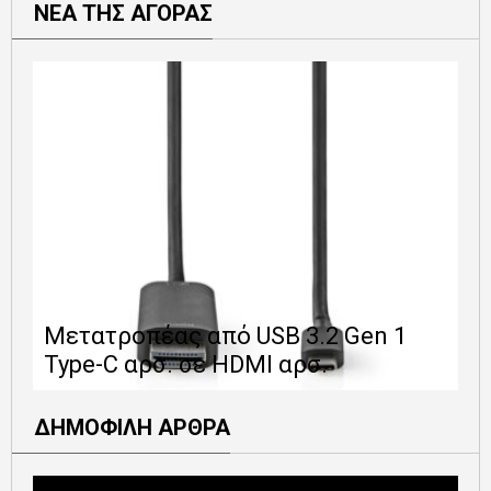
ΝΕΑ ΤΗΣ ΑΓΟΡΑΣ
Ε
Μετατροπέας από USB 3.2 Gen 1
1
Type-C αρσ. σε HDMI αρσ.
ε
ΔΗΜΟΦΙΛΗ ΑΡΘΡΑ