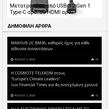
Μετατροπέας από USB 3.2 Gen 1
1
Type-C αρσ. σε HDMI αρσ.
ε
ΔΗΜΟΦΙΛΗ ΑΡΘΡΑ
MAXHUB UC BM45, καθαρός ήχος για κάθε
αίθουσα συναντήσεων
AUGUST 3, 2026
26
Η COSMOTE TELEKOM στους
“Europe’s Climate Leaders”
των Financial Times για 4η συνεχόμενη χρονιά
AUGUST 2, 2026
12