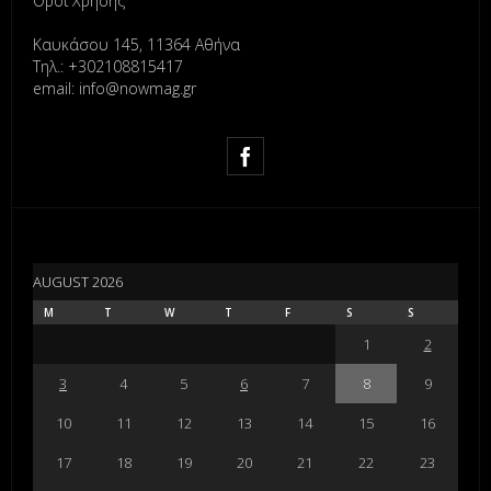
Όροι Χρήσης
Καυκάσου 145, 11364 Αθήνα
Τηλ.: +302108815417
email: info@nowmag.gr
AUGUST 2026
M
T
W
T
F
S
S
1
2
3
4
5
6
7
8
9
10
11
12
13
14
15
16
17
18
19
20
21
22
23