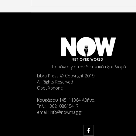
Τα πάντα για τον δικτυακό εξοπλισμό
Libra Press © Copyright 2019
All Rights Reserved
Όροι Χρήσης
Καυκάσου 145, 11364 Αθήνα
Τηλ.: +302108815417
email: info@nowmag.gr