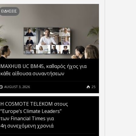
ΝΕΑ ΧΑΡΑΚΤΗΡΙΣΤΙΚΑ ΓΙΑ
ΕΙΔΗΣΕΙΣ
ΕΝΑ ΠΡΑΓΜΑΤΙΚΟ ΑΣΤΕΡΙ:
M FRITZ!BOX 6890 LTE
ΤΟ FRITZ!FON
MAXHUB UC BM45, καθαρός ήχος για
κάθε αίθουσα συναντήσεων
AUGUST 3, 2026
25
Η COSMOTE TELEKOM στους
“Europe’s Climate Leaders”
των Financial Times για
4η συνεχόμενη χρονιά