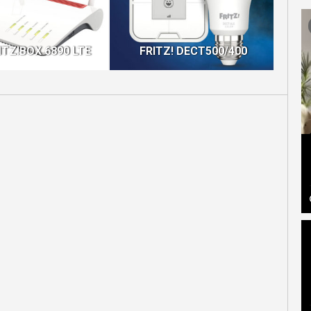
ITZ!BOX 6890 LTE
FRITZ! DECT500/400
AV