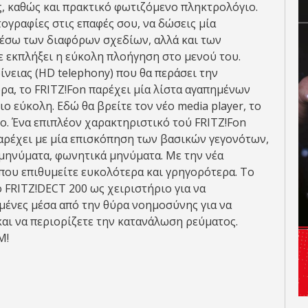
ς, καθώς και πρακτικό φωτιζόμενο πληκτρολόγιο.
τογραφίες στις επαφές σου, να δώσεις μία
μέσω των διαφόρων σχεδίων, αλλά και των
 εκπλήξει η εύκολη πλοήγηση στο μενού του.
ειας (HD telephony) που θα περάσει την
ρα, το FRITZ!Fon παρέχει μία λίστα αγαπημένων
ο εύκολη. Εδώ θα βρείτε τον νέο media player, το
. Ένα επιπλέον χαρακτηριστικό τού FRITZ!Fon
παρέχει με μία επισκόπηση των βασικών γεγονότων,
μηνύματα, φωνητικά μηνύματα. Με την νέα
που επιθυμείτε ευκολότερα και γρηγορότερα. Το
ο FRITZ!DECT 200 ως χειριστήριο για να
εμένες μέσα από την θύρα νοημοσύνης για να
και να περιορίζετε την κατανάλωση ρεύματος.
M!