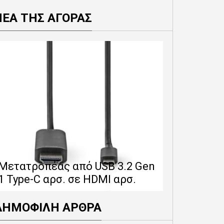
ΝΕΑ ΤΗΣ ΑΓΟΡΑΣ
Επέκταση 
δίνει 12 
Μετατροπέας από USB 3.2 Gen
εγγύησης 
1 Type-C αρσ. σε HDMI αρσ.
προϊόντα
ΔΗΜΟΦΙΛΗ ΑΡΘΡΑ