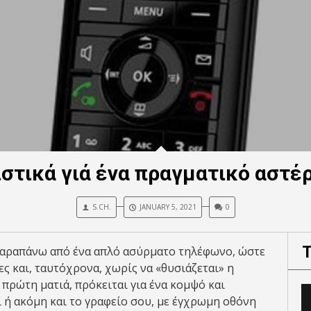
τικά γιά ένα πραγματικό αστέρ
S.CH.
JANUARY 5, 2021
0
 παραπάνω από ένα απλό ασύρματο τηλέφωνο, ώστε
ς και, ταυτόχρονα, χωρίς να «θυσιάζεται» η
 πρώτη ματιά, πρόκειται για ένα κομψό και
 ή ακόμη και το γραφείο σου, με έγχρωμη οθόνη