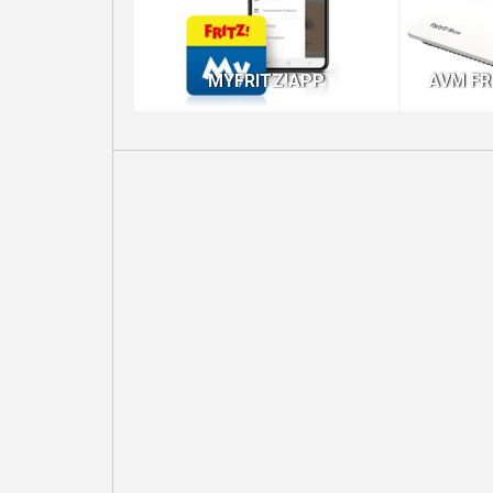
MYFRITZ!APP
AVM FR