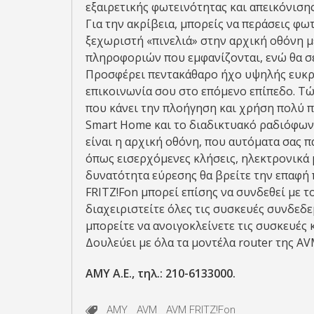
εξαιρετικής φωτεινότητας και απεικόνιση
Για την ακρίβεια, μπορείς να περάσεις φω
ξεχωριστή «πινελιά» στην αρχική οθόνη 
πληροφοριών που εμφανίζονται, ενώ θα σε
Προσφέρει πεντακάθαρο ήχο υψηλής ευκρίν
επικοινωνία σου στο επόμενο επίπεδο. Τώ
που κάνει την πλοήγηση και χρήση πολύ πι
Smart Home και το διαδικτυακό ραδιόφωνο
είναι η αρχική οθόνη, που αυτόματα σας 
όπως εισερχόμενες κλήσεις, ηλεκτρονικά 
δυνατότητα εύρεσης θα βρείτε την επαφή 
FRITZ!Fon μπορεί επίσης να συνδεθεί με τ
διαχειριστείτε όλες τις συσκευές συνδεδ
μπορείτε να ανοιγοκλείνετε τις συσκευές 
Δουλεύει με όλα τα μοντέλα router της AV
ΑΜΥ Α.Ε., τηλ.: 210-6133000.
AMY
AVM
AVM FRITZ!Fon