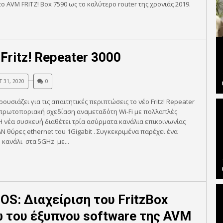
ο AVM FRITZ! Box 7590 ως το καλύτερο router της χρονιάς 2019.
Fritz! Repeater 3000
 31, 2020
0
ουσιάζει για τις απαιτητικές περιπτώσεις το νέο Fritz! Repeater
 πρωτοποριακή σχεδίαση αναμεταδότη Wi-Fi με πολλαπλές
Η νέα συσκευή διαθέτει τρία ασύρματα κανάλια επικοινωνίας
AN θύρες ethernet του 1Gigabit . Συγκεκριμένα παρέχει ένα
κανάλι στα 5GHz με...
!OS: Διαχείριση του FritzBox
 του έξυπνου software της AVM