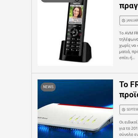
πραγ
JANUAR
Το AVM FR
τηλέφωνο,
χωρίς να 
ματιά, πρ
σπίτι ή...
Το F
NEWS
προϊ
SEPTEM
Οι ειδικο
για το 20
σύνολο ε