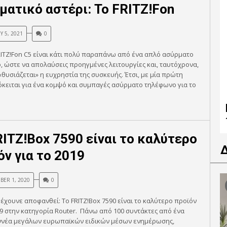
ματικό αστέρι: Το FRITZ!Fon
Y 5, 2021
0
ITZ!Fon C5 είναι κάτι πολύ παραπάνω από ένα απλό ασύρματο
 ώστε να απολαύσεις προηγμένες λειτουργίες και, ταυτόχρονα,
«θυσιάζεται» η ευχρηστία της συσκευής. Έτσι, με μία πρώτη
όκειται για ένα κομψό και συμπαγές ασύρματο τηλέφωνο για το
RITZ!Box 7590 είναι το καλύτερο
όν για το 2019
BER 1, 2020
0
ί έχουνε αποφανθεί: Το FRITZ!Box 7590 είναι το καλύτερο προϊόν
19 στην κατηγορία Router. Πάνω από 100 συντάκτες από ένα
ννέα μεγάλων ευρωπαϊκών ειδικών μέσων ενημέρωσης,