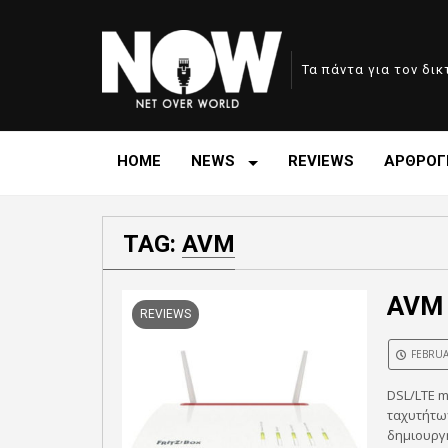
Τα πάντα για τον δι
HOME
NEWS
REVIEWS
ΑΡΘΡΟΓ
TAG:
AVM
AVM 
REVIEWS
FEBRUA
DSL/LTE m
ταχυτήτων
δημιουργ