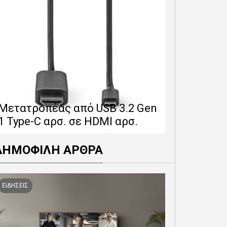
Επέκταση 
δίνει 12 
Μετατροπέας από USB 3.2 Gen
εγγύησης 
1 Type-C αρσ. σε HDMI αρσ.
προϊόντα
ΔΗΜΟΦΙΛΗ ΑΡΘΡΑ
ΕΙΔΗΣΕΙΣ