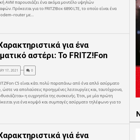
ική AVM παρουσιάζει ένα ακόμα μοντέλο υψηλών
φών. Πρόκειται για το FRITZ!Box 6890 LTE, το οποίο είναι ένα
odem–router με...
Χαρακτηριστικά για ένα
ματικό αστέρι: Το FRITZ!Fon
RY 17, 2021
0
ITZ!Fon C5 είναι κάτι πολύ παραπάνω από ένα απλό ασύρματο
 ώστε να απολαύσεις προηγμένες λειτουργίες και, ταυτόχρονα,
«θυσιάζεται» η ευχρηστία της συσκευής. Έτσι, με μία πρώτη
όκειται για ένα κομψό και συμπαγές ασύρματο τηλέφωνο για το
Χαρακτηριστικά γιά ένα