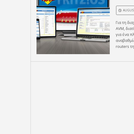
AUGUST
Για τη δι
AVM, διατ
για ένα π
αναβαθμίσ
routers τη