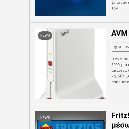
ψήφισαν τ
Τον...
AVM 
NEWS
AUGUST
Η AVM παρ
3000, μια
μπάντες. 
και δύο L
ασύρματο 
Fritz
NEWS
μέσω