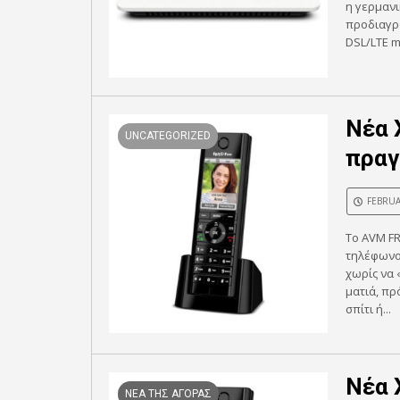
η γερμαν
προδιαγρα
DSL/LTE m
Νέα 
UNCATEGORIZED
πραγ
FEBRUA
Το AVM FR
τηλέφωνο,
χωρίς να 
ματιά, πρ
σπίτι ή...
Νέα 
ΝΕΑ ΤΗΣ ΑΓΟΡΑΣ