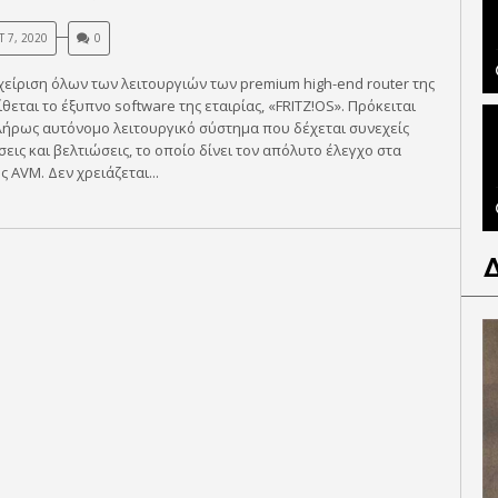
 7, 2020
0
αχείριση όλων των λειτουργιών των premium high-end router της
ίθεται το έξυπνο software της εταιρίας, «FRITZ!OS». Πρόκειται
λήρως αυτόνομο λειτουργικό σύστημα που δέχεται συνεχείς
εις και βελτιώσεις, το οποίο δίνει τον απόλυτο έλεγχο στα
ς AVM. Δεν χρειάζεται...