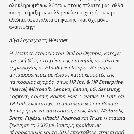
ολοκληρωμένων λύσεων στους πελάτες μας, αλλά
και η στήριξη των ελληνικών επιχειρήσεων με
αξιόπιστα εργαλεία ψηφιακής -και όχι μόνο-
ανάπτυξης».
Λίγα λόγια για τη Westnet
Η Westnet
, εταιρεία του Ομίλου
Olympia
, κατέχει
ηγετική θέση στο χώρο της διανομής προϊόντων
τεχνολογίας σε Ελλάδα και Κύπρο.
Η
εταιρία
αντιπροσωπεύει μεγάλους κατασκευαστές της
παγκόσμιας αγοράς
,
όπως
HP Inc.
&
HP Enterprise,
Huawei
,
Microsoft
,
Lenovo
, Canon
,
LG
,
Samsung
,
Logitech,
Corsair
,
Philips,
Eset
,
Creative
,
D
–
Link
και
TP-Link
,
ενώ κατέχει κι αποκλειστικά συμβόλαια
διανομής με κατασκευαστές όπως
Asus
,
Motorola
,
Sharp
,
Fujitsu
,
Hitachi, Polaroid
και
Trust
. Η εταιρία
ξεκίνησε το 2005 με διανομή προϊόντων
πληροφορικής και το 2012 επεκτάθηκε στην αγορά