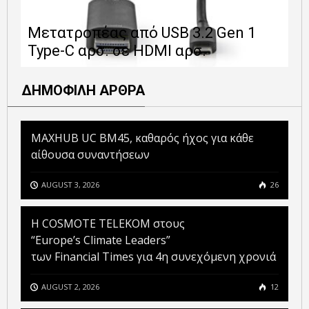
Ε
Μετατροπέας από USB 3.2 Gen 1
1
Type-C αρσ. σε HDMI αρσ.
ε
ΔΗΜΟΦΙΛΗ ΑΡΘΡΑ
MAXHUB UC BM45, καθαρός ήχος για κάθε
αίθουσα συναντήσεων
AUGUST 3, 2026
26
Η COSMOTE TELEKOM στους
“Europe’s Climate Leaders”
των Financial Times για 4η συνεχόμενη χρονιά
AUGUST 2, 2026
12