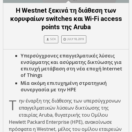
Η Westnet ξεκινά τη διάθεση των
κορυφαίων switches και Wi-Fi access
points της Aruba
S.CH.
JULY 18, 2019
Υπερσύγχρονες επαγγελματικές λύσεις
ενσύρματης και ασύρματης δικτύωσης για
επιτυχή μετάβαση στη νέα εποχή
Internet
of
Things
Μία ακόμη επιτυχημένη στρατηγική
συνεργασία με την HPΕ
Τ
ην έναρξη της διάθεσης των υπερσύγχρονων
επαγγελματικών λύσεων δικτύωσης της
εταιρίας Aruba, θυγατρικής του Ομίλου
Hewlett Packard Enterprise (HPE), ανακοίνωσε
πρόσφατα η Westnet, μέλος του ομίλου εταιρειών