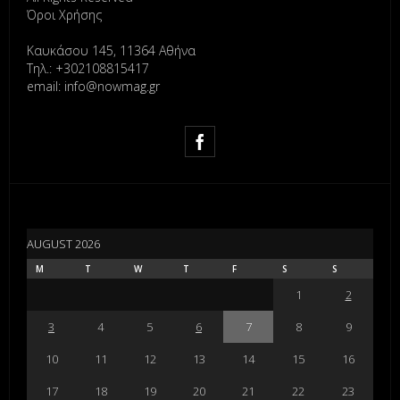
Όροι Χρήσης
Καυκάσου 145, 11364 Αθήνα
Τηλ.: +302108815417
email: info@nowmag.gr
AUGUST 2026
M
T
W
T
F
S
S
1
2
3
4
5
6
7
8
9
10
11
12
13
14
15
16
17
18
19
20
21
22
23