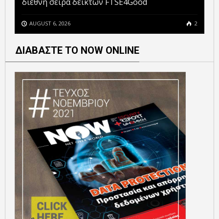
διεθνή σειρά δεικτών FTSE4Good
AUGUST 6, 2026
2
ΔΙΑΒΑΣΤΕ ΤΟ NOW ONLINE