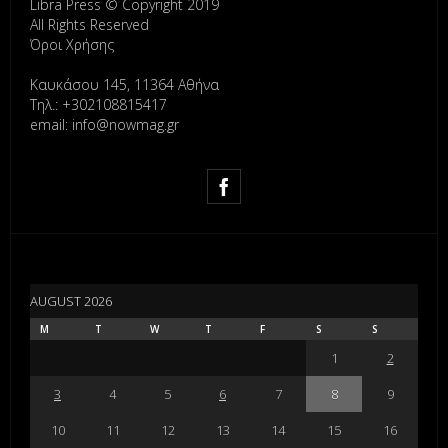
Libra Press © Copyright 2019
All Rights Reserved
Όροι Χρήσης
Καυκάσου 145, 11364 Αθήνα
Τηλ.: +302108815417
email: info@nowmag.gr
AUGUST 2026
M
T
W
T
F
S
S
1
2
3
4
5
6
7
8
9
10
11
12
13
14
15
16