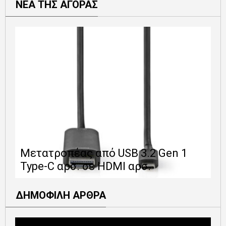
ΝΕΑ ΤΗΣ ΑΓΟΡΑΣ
Ε
Μετατροπέας από USB 3.2 Gen 1
1
Type-C αρσ. σε HDMI αρσ.
ε
ΔΗΜΟΦΙΛΗ ΑΡΘΡΑ