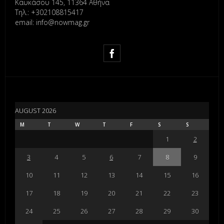
Καυκάσου 145, 11364 Αθήνα
Τηλ.: +302108815417
email: info@nowmag.gr
AUGUST 2026
M
T
W
T
F
S
S
1
2
3
4
5
6
7
8
9
10
11
12
13
14
15
16
17
18
19
20
21
22
23
24
25
26
27
28
29
30