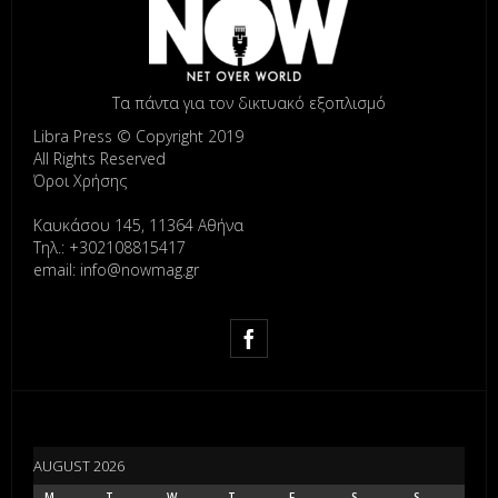
Τα πάντα για τον δικτυακό εξοπλισμό
Libra Press © Copyright 2019
All Rights Reserved
Όροι Χρήσης
Καυκάσου 145, 11364 Αθήνα
Τηλ.: +302108815417
email: info@nowmag.gr
AUGUST 2026
M
T
W
T
F
S
S