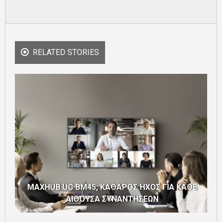
RELATED STORIES
H
MAXHUB UC BM45, ΚΑΘΑΡΟΣ ΗΧΟΣ ΓΙΑ ΚΑΘΕ
ΑΙΘΟΥΣΑ ΣΥΝΑΝΤΗΣΕΩΝ