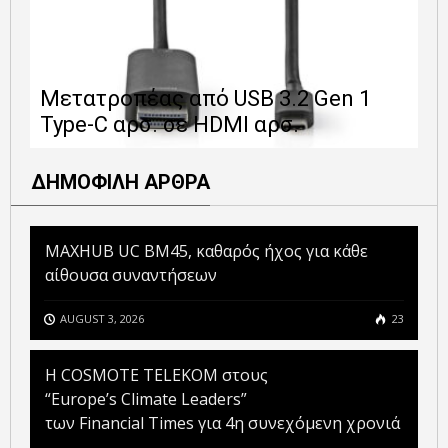
Ε
Μετατροπέας από USB 3.2 Gen 1
1
Type-C αρσ. σε HDMI αρσ.
ε
ΔΗΜΟΦΙΛΗ ΑΡΘΡΑ
MAXHUB UC BM45, καθαρός ήχος για κάθε
αίθουσα συναντήσεων
AUGUST 3, 2026
23
Η COSMOTE TELEKOM στους
“Europe’s Climate Leaders”
των Financial Times για 4η συνεχόμενη χρονιά