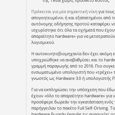
της Tesla χωρίς πρόσθετο κόστος.
Πρόκειται για μία σημαντική νίκη
για τους
απογοητευμένοι ή και εξαπατημένοι από τ
αυτόνομης οδήγησης προτού καταφέρει να 
ισχυρίστηκε ότι όλα τα οχήματά που έχου
απαραίτητο hardware» για να μετατραπού
λογισμικού.
Η αυτοκινητοβιομηχανία δεν έχει ακόμη 
υποχρεώθηκε να αναβαθμίσει και το hard
γραμμή παραγωγής από το 2016. Πιο συγκεκ
ενσωματωμένο υπολογιστή που «τρέχει» τ
γνωστός ως Hardware 3.0 ή υπολογιστής F
Για να εκπληρώσει την υπόσχεση που έδωσ
έχουν «όλο το απαραίτητο hardware» για 
προσέφερε δωρεάν την εγκατάσταση ενός 
παρήγγειλαν το πακέτο Full Self-Driving. 
hardware δωρεάν έκαμψε τις ανησυχίες ο