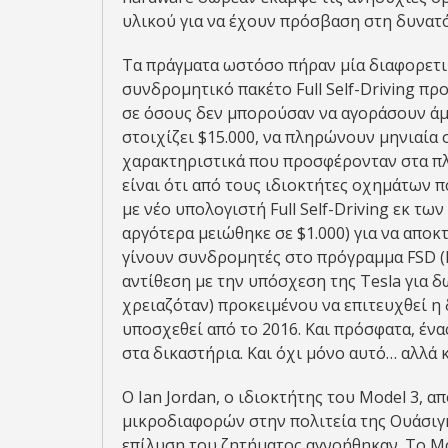
υλικού για να έχουν πρόσβαση στη δυνατ
Τα πράγματα ωστόσο πήραν μία διαφορετικ
συνδρομητικό πακέτο Full Self-Driving πρ
σε όσους δεν μπορούσαν να αγοράσουν άμεσ
στοιχίζει $15.000, να πληρώνουν μηνιαία
χαρακτηριστικά που προσφέρονταν στα πλα
είναι ότι από τους ιδιοκτήτες οχημάτων π
με νέο υπολογιστή Full Self-Driving εκ των
αργότερα μειώθηκε σε $1.000) για να απο
γίνουν συνδρομητές στο πρόγραμμα FSD (Fu
αντίθεση με την υπόσχεση της Tesla για 
χρειαζόταν) προκειμένου να επιτευχθεί η
υποσχεθεί από το 2016. Και πρόσφατα, ένας
στα δικαστήρια. Και όχι μόνο αυτό… αλλά 
Ο Ian Jordan, ο ιδιοκτήτης του Model 3, 
μικροδιαφορών στην πολιτεία της Ουάσιγκτ
επίλυση του ζητήματος αγνοήθηκαν. Το Mo