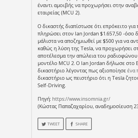
έναντι αμοιβής να προχωρήσει στην αναβ
εταιρείας (MCU 2).
Ο δικαστής διαπίστωσε ότι επρόκειτο για 
πληρώσει στον Ian Jordan $1.657,50 -όσο 
μάλιστα να αποζημιωθεί με $500 για να α
καθώς η λύση της Tesla, να προχωρήσει σ
αποτέλεσμα την απώλεια του ραδιοφώνου A
μοντέλο MCU 2. Ο Ian Jordan δήλωσε στο E
δικαστήριο λέγοντας πως αξιοποίησε
ένα 
δικαστήριο ως πειστήριο ότι η Tesla ζητο
Self-Driving.
Πηγή:
https://www.insomnia.gr/
(Κώστας Παπαζαχαρίου, αναδημοσίευση 2
TWEET
SHARE