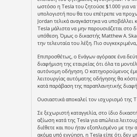
ωστόσο η Tesla του ζητούσε $1.000 για ν
υπολογιστή που θα του επέτρεπε να προχω
Jordan τελικά αναγκάστηκα να υποβάλλει 
Tesla μάλιστα να μην παρουσιάζεται στο δι
υπόθεση. Όμως ο δικαστής Matthew A. Ska
την τελευταία του λέξη. Πιο συγκεκριμένα
Επιπροσθέτως, ο Ενάγων αγόρασε ένα δεύ
διαφήμιση της εταιρείας ότι όλα τα μοντέ
αυτόνομη οδήγηση. Ο κατηγορούμενος έμαθ
λειτουργίας αυτόματης οδήγησης θα κόστι
κατά παράβαση της παραπλανητικής διαφήμ
Ουσιαστικά αποκαλεί τον ισχυρισμό της T
Σε ξεχωριστή καταγγελία, στο ίδιο δικαστ
αξίωση κατά της Tesla για απώλεια λειτου
διέθετε και που ήταν εξοπλισμένο με τη
ακόμα υπό εγγύηση, η Tesla είπε ότι δεν