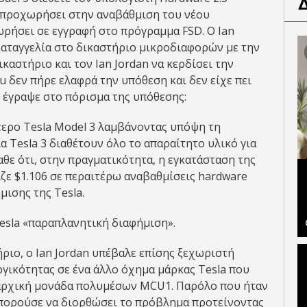
α προχωρήσει στην αναβάθμιση του νέου
ρήσει σε εγγραφή στο πρόγραμμα FSD. Ο Ian
καταγγελία στο δικαστήριο μικροδιαφορών με την
καστήριο και τον Ian Jordan να κερδίσει την
u δεν πήρε ελαφρά την υπόθεση και δεν είχε πει
, έγραψε στο πόρισμα της υπόθεσης:
τερο Tesla Model 3 λαμβάνοντας υπόψη τη
λα Tesla 3 διαθέτουν όλο το απαραίτητο υλικό για
ε ότι, στην πραγματικότητα, η εγκατάσταση της
ζε $1.106 σε περαιτέρω αναβαθμίσεις hardware
ισης της Tesla.
esla «παραπλανητική διαφήμιση».
ήριο, ο Ian Jordan υπέβαλε επίσης ξεχωριστή
ργικότητας σε ένα άλλο όχημα μάρκας Tesla που
ν αρχική μονάδα πολυμέσων MCU1. Παρόλο που ήταν
 μπορούσε να διορθώσει το πρόβλημα προτείνοντας