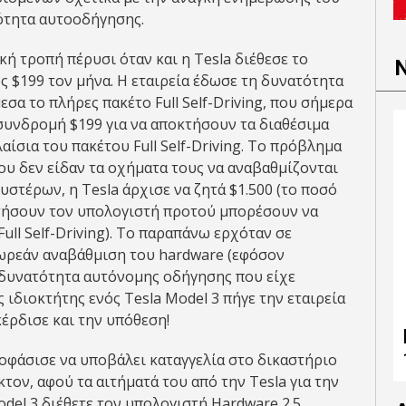
ότητα αυτοοδήγησης.
ή τροπή πέρυσι όταν και η Tesla διέθεσε το
ος $199 τον μήνα. Η εταιρεία έδωσε τη δυνατότητα
α το πλήρες πακέτο Full Self-Driving, που σήμερα
 συνδρομή $199 για να αποκτήσουν τα διαθέσιμα
ίσια του πακέτου Full Self-Driving. Το πρόβλημα
ου δεν είδαν τα οχήματα τους να αναβαθμίζονται
 υστέρων, η Tesla άρχισε να ζητά $1.500 (το ποσό
κτήσουν τον υπολογιστή προτού μπορέσουν να
ll Self-Driving). Το παραπάνω ερχόταν σε
δωρεάν αναβάθμιση του hardware (εφόσον
 δυνατότητα αυτόνομης οδήγησης που είχε
 ιδιοκτήτης ενός Tesla Model 3 πήγε την εταιρεία
κέρδισε και την υπόθεση!
αποφάσισε να υποβάλει καταγγελία στο δικαστήριο
ον, αφού τα αιτήματά του από την Tesla για την
del 3 διέθετε τον υπολογιστή Hardware 2.5