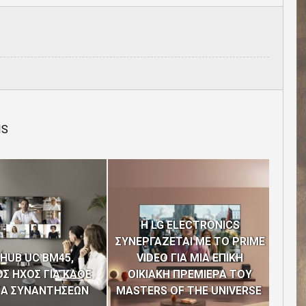
IS
H LG ELECTRONICS
ΣΥΝΕΡΓΑΖΕΤΑΙ ΜΕ ΤΟ PRIME
Η C
HUB UC BM45,
VIDEO ΓΙΑ ΜΙΑ ΕΠΙΚΗ
“EUR
Σ ΗΧΟΣ ΓΙΑ ΚΑΘΕ
ΟΙΚΙΑΚΗ ΠΡΕΜΙΕΡΑ ΤΟΥ
ΤΩΝ
ΣΑ ΣΥΝΑΝΤΗΣΕΩΝ
MASTERS OF THE UNIVERSE
4Η