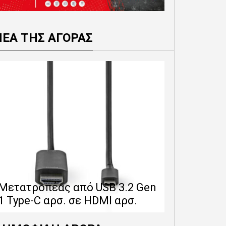
ΝΕΑ ΤΗΣ ΑΓΟΡΑΣ
Επέκταση 
δίνει 12 
Μετατροπέας από USB 3.2 Gen
εγγύησης 
1 Type-C αρσ. σε HDMI αρσ.
προϊόντα