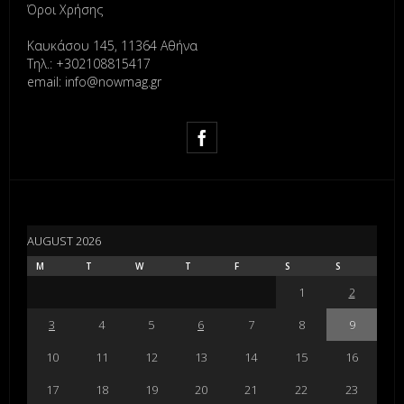
Όροι Χρήσης
Καυκάσου 145, 11364 Αθήνα
Τηλ.: +302108815417
email: info@nowmag.gr
AUGUST 2026
M
T
W
T
F
S
S
1
2
3
4
5
6
7
8
9
10
11
12
13
14
15
16
17
18
19
20
21
22
23