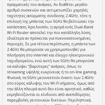
πραγματικές του ανάγκες. Αν διαθέτει μεγάλο
αριθμό συσκευών και αντιμετωπίζει χαμηλές
ταχύτητες ασύρματης σύνδεσης 2.4GHz, τότε η
επιλογή της μπάντας των 5GHz θα βελτιώσει την
κατάσταση. Άρα λοιπόν, η αγορά ενός Dual-Band
Wi-Fi Router αποτελεί την πιο κατάλληλη λύση,
ιδιαίτερα αν πρόκειται για πυκνοκατοικημένες
περιοχές. Σε μια τέτοια περίπτωση, η μπάντα των
2.4GHz θα μπορούσε να χρησιμοποιηθεί για
πλοήγηση στο internet και έλεγχο ηλεκτρονικού
ταχυδρομείου, ενώ αυτή των 5GHz θα μπορούσε
να καλύψει “βαρύτερες” ανάγκες, όπως το
streaming υψηλής ευκρίνειας ή το on-line gaming.
Φυσικά, τα 5GHz μειονεκτούν έναντι των 2.4GHz
στο εύρος κάλυψης του Wi-Fi σήματος, όμως από
την άλλη πλευρά αυτό δεν είναι αρνητικό, καθώς
εκμηδενίζονται οι κίνδυνοι από ανεπιθύμητες
παρεμβολές γειτονικών δικτύων. Περιληπτικά,