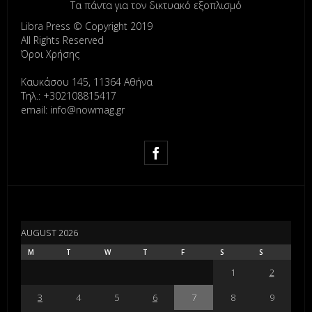
Τα πάντα για τον δικτυακό εξοπλισμό
Libra Press © Copyright 2019
All Rights Reserved
Όροι Χρήσης
Καυκάσου 145, 11364 Αθήνα
Τηλ.: +302108815417
email: info@nowmag.gr
AUGUST 2026
M
T
W
T
F
S
S
1
2
3
4
5
6
7
8
9