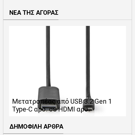
ΝΕΑ ΤΗΣ ΑΓΟΡΑΣ
Ε
Μετατροπέας από USB 3.2 Gen 1
1
Type-C αρσ. σε HDMI αρσ.
ε
ΔΗΜΟΦΙΛΗ ΑΡΘΡΑ