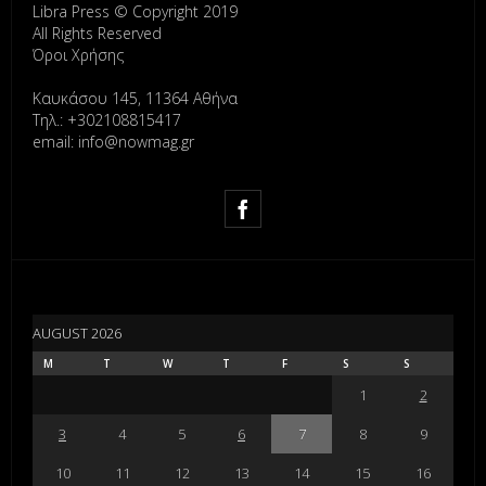
Libra Press © Copyright 2019
All Rights Reserved
Όροι Χρήσης
Καυκάσου 145, 11364 Αθήνα
Τηλ.: +302108815417
email: info@nowmag.gr
AUGUST 2026
M
T
W
T
F
S
S
1
2
3
4
5
6
7
8
9
10
11
12
13
14
15
16