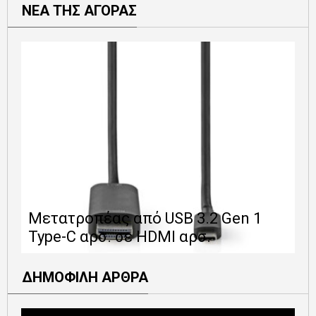
ΝΕΑ ΤΗΣ ΑΓΟΡΑΣ
Ε
Μετατροπέας από USB 3.2 Gen 1
1
Type-C αρσ. σε HDMI αρσ.
ε
ΔΗΜΟΦΙΛΗ ΑΡΘΡΑ