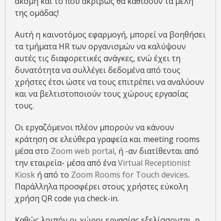
ακόμη και το που ακριβώς θα καθίσουν τα μέλη
της ομάδας!
Αυτή η καινοτόμος εφαρμογή, μπορεί να βοηθήσει
τα τμήματα HR των οργανισμών να καλύψουν
αυτές τις διαφορετικές ανάγκες, ενώ έχει τη
δυνατότητα να συλλέγει δεδομένα από τους
χρήστες έτσι ώστε να τους επιτρέπει να αναλύουν
και να βελτιστοποιούν τους χώρους εργασίας
τους.
Οι εργαζόμενοι πλέον μπορούν να κάνουν
κράτηση σε ελεύθερα γραφεία και meeting rooms
μέσα στο
Zoom web portal
, ή -αν διατίθενται από
την εταιρεία- μέσα από ένα
Virtual Receptionist
Kiosk
ή από το
Zoom Rooms for Touch devices
.
Παράλληλα προσφέρει στους χρήστες εύκολη
χρήση QR code για check-in.
Καθώς λοιπόν οι χώροι εργασίας εξελίσσονται, η