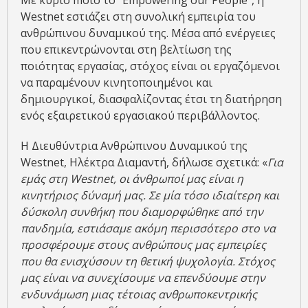
Με κύριο moto το “Empowering our People”, η
Westnet εστιάζει στη συνολική εμπειρία του
ανθρώπινου δυναμικού της. Μέσα από ενέργειες
που επικεντρώνονται στη βελτίωση της
ποιότητας εργασίας, στόχος είναι οι εργαζόμενοι
να παραμένουν κινητοποιημένοι και
δημιουργικοί, διασφαλίζοντας έτσι τη διατήρηση
ενός εξαιρετικού εργασιακού περιβάλλοντος.
Η Διευθύντρια Ανθρώπινου Δυναμικού της
Westnet, Ηλέκτρα Διαμαντή, δήλωσε σχετικά: «
Για
εμάς στη Westnet, oι άνθρωποί μας είναι η
κινητήριος δύναμή μας. Σε μία τόσο ιδιαίτερη και
δύσκολη συνθήκη που διαμορφώθηκε από την
πανδημία, εστιάσαμε ακόμη περισσότερο στο να
προσφέρουμε στους ανθρώπους μας εμπειρίες
που θα ενισχύσουν τη θετική ψυχολογία. Στόχος
μας είναι να συνεχίσουμε να επενδύουμε στην
ενδυνάμωση μιας τέτοιας ανθρωποκεντρικής