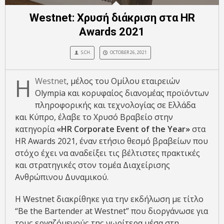
Westnet: Χρυσή διάκριση στα HR
Awards 2021
S.CH.
OCTOBER 26, 2021
Η
Westnet
, μέλος του Ομίλου εταιρειών
Olympia και κορυφαίος διανομέας προϊόντων
πληροφορικής και τεχνολογίας σε Ελλάδα
και Κύπρο, έλαβε το Χρυσό Βραβείο στην
κατηγορία
«
HR
Corporate
Event
of
the
Year
»
στα
HR Awards 2021, έναν ετήσιο θεσμό βραβείων που
στόχο έχει να αναδείξει τις βέλτιστες πρακτικές
και στρατηγικές στον τομέα Διαχείρισης
Ανθρώπινου Δυναμικού.
Η Westnet διακρίθηκε για την εκδήλωση με τίτλο
“Be the Bartender at Westnet” που διοργάνωσε για
τους εργαζόμενούς της νωρίτερα μέσα στη