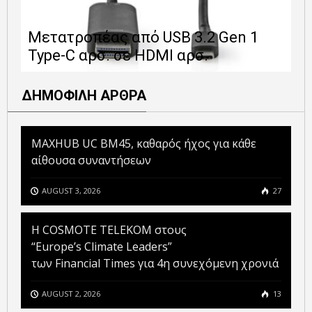
Ε
Μετατροπέας από USB 3.2 Gen 1
1
Type-C αρσ. σε HDMI αρσ.
ε
ΔΗΜΟΦΙΛΗ ΑΡΘΡΑ
MAXHUB UC BM45, καθαρός ήχος για κάθε
αίθουσα συναντήσεων
AUGUST 3, 2026
27
Η COSMOTE TELEKOM στους
“Europe’s Climate Leaders”
των Financial Times για 4η συνεχόμενη χρονιά
AUGUST 2, 2026
13