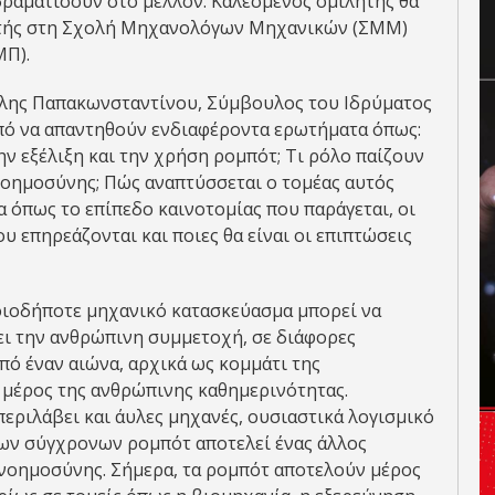
δραματίσουν στο μέλλον. Καλεσμένος ομιλητής θα
ητής στη Σχολή Μηχανολόγων Μηχανικών (ΣΜΜ)
ΜΠ).
ίλης Παπακωνσταντίνου, Σύμβουλος του Ιδρύματος
οπό να απαντηθούν ενδιαφέροντα ερωτήματα όπως:
ην εξέλιξη και την χρήση ρομπότ; Τι ρόλο παίζουν
 νοημοσύνης; Πώς αναπτύσσεται ο τομέας αυτός
α όπως το επίπεδο καινοτομίας που παράγεται, οι
 επηρεάζονται και ποιες θα είναι οι επιπτώσεις
οιοδήποτε μηχανικό κατασκεύασμα μπορεί να
ι την ανθρώπινη συμμετοχή, σε διάφορες
πό έναν αιώνα, αρχικά ως κομμάτι της
 μέρος της ανθρώπινης καθημερινότητας.
περιλάβει και άυλες μηχανές, ουσιαστικά λογισμικό
των σύγχρονων ρομπότ αποτελεί ένας άλλος
 νοημοσύνης. Σήμερα, τα ρομπότ αποτελούν μέρος