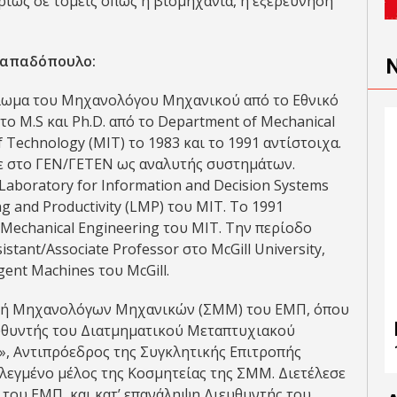
ως σε τομείς όπως η βιομηχανία, η εξερεύνηση
 Παπαδόπουλο:
λωμα του Μηχανολόγου Μηχανικού από το Εθνικό
ο M.S και Ph.D. από το Department of Mechanical
f Technology (MIT) το 1983 και το 1991 αντίστοιχα.
ε στο ΓΕΝ/ΓΕΤΕΝ ως αναλυτής συστημάτων.
boratory for Information and Decision Systems
ng and Productivity (LMP) του MIT. Το 1991
 Mechanical Engineering του ΜΙΤ. Την περίοδο
stant/Associate Professor στο McGill University,
igent Machines του McGill.
χολή Μηχανολόγων Μηχανικών (ΣΜΜ) του ΕΜΠ, όπου
ευθυντής του Διατμηματικού Μεταπτυχιακού
, Αντιπρόεδρος της Συγκλητικής Επιτροπής
εγμένο μέλος της Κοσμητείας της ΣΜΜ. Διετέλεσε
του ΕΜΠ, και κατ’ επανάληψη Διευθυντής του