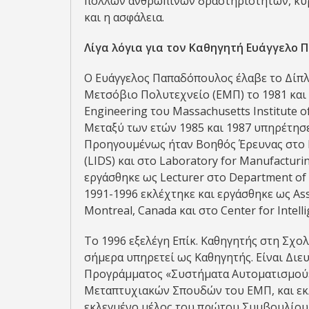
πολλών ανθρώπινων δραστηριοτήτων, κυρί
και η ασφάλεια.
Λίγα λόγια για τον Kαθηγητή Ευάγγελο
Ο Ευάγγελος Παπαδόπουλος έλαβε το Δίπ
Μετσόβιο Πολυτεχνείο (ΕΜΠ) το 1981 και τ
Engineering του Massachusetts Institute o
Μεταξύ των ετών 1985 και 1987 υπηρέτησ
Προηγουμένως ήταν Βοηθός Έρευνας στο La
(LIDS) και στο Laboratory for Manufacturi
εργάσθηκε ως Lecturer στο Department of
1991-1996 εκλέχτηκε και εργάσθηκε ως Assi
Montreal, Canada και στο Center for Intell
Το 1996 εξελέγη Επίκ. Καθηγητής στη Σ
σήμερα υπηρετεί ως Καθηγητής. Είναι Δι
Προγράμματος «Συστήματα Αυτοματισμού»
Μεταπτυχιακών Σπουδών του ΕΜΠ, και εκλ
εκλεγμένο μέλος του πρώτου Συμβουλίου 