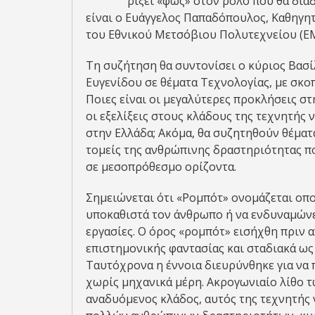
ρίξει «φως» στον ρόλο που θα δια
είναι ο Ευάγγελος Παπαδόπουλος, Καθηγ
του Εθνικού Μετσόβιου Πολυτεχνείου (Ε
Τη συζήτηση θα συντονίσει ο κύριος Βασ
Ευγενίδου σε θέματα Τεχνολογίας, με σκ
Ποιες είναι οι μεγαλύτερες προκλήσεις στ
οι εξελίξεις στους κλάδους της τεχνητής
στην Ελλάδα; Ακόμα, θα συζητηθούν θέματ
τομείς της ανθρώπινης δραστηριότητας που
σε μεσοπρόθεσμο ορίζοντα.
Σημειώνεται ότι «Ρομπότ» ονομάζεται οπ
υποκαθιστά τον άνθρωπο ή να ενδυναμώνε
εργασίες. Ο όρος «ρομπότ» εισήχθη πριν α
επιστημονικής φαντασίας και σταδιακά ως
Ταυτόχρονα η έννοια διευρύνθηκε για να 
χωρίς μηχανικά μέρη. Ακρογωνιαίο λίθο 
αναδυόμενος κλάδος, αυτός της τεχνητής