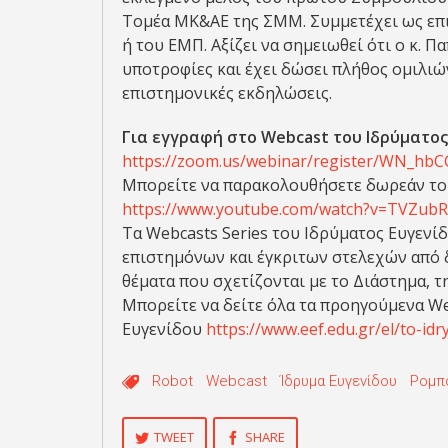
Τομέα ΜΚ&ΑΕ της ΣΜΜ. Συμμετέχει ως επ
ή του ΕΜΠ. Αξίζει να σημειωθεί ότι ο κ. Π
υποτροφίες και έχει δώσει πλήθος ομιλιώ
επιστημονικές εκδηλώσεις.
Για εγγραφή στο Webcast του Ιδρύματο
https://zoom.us/webinar/register/WN_
Μπορείτε να παρακολουθήσετε δωρεάν το 
https://www.youtube.com/watch?v=TVZub
Τα Webcasts Series του Ιδρύματος Ευγενίδ
επιστημόνων και έγκριτων στελεχών από 
θέματα που σχετίζονται με το Διάστημα, τ
Μπορείτε να δείτε όλα τα προηγούμενα We
Ευγενίδου
https://www.eef.edu.gr/el/to-id
Robot
Webcast
Ίδρυμα Ευγενίδου
Ρομπ
TWEET
SHARE