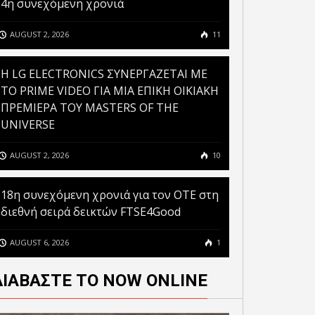
4η συνεχόμενη χρονιά
AUGUST 2, 2026
11
H LG ELECTRONICS ΣΥΝΕΡΓΑΖΕΤΑΙ ΜΕ
ΤΟ PRIME VIDEO ΓΙΑ ΜΙΑ ΕΠΙΚΗ ΟΙΚΙΑΚΗ
ΠΡΕΜΙΕΡΑ ΤΟΥ MASTERS OF THE
UNIVERSE
AUGUST 2, 2026
10
18η συνεχόμενη χρονιά για τον ΟΤΕ στη
διεθνή σειρά δεικτών FTSE4Good
AUGUST 6, 2026
1
ΕΞΥΠΝΟ
ΗΛΕΚΑΤΕΥΘΥΝΟΜΕΝΟ
ΔΙΑΒΑΣΤΕ ΤΟ NOW ONLINE
ΡΟΜΠΟΤ: ΣΕΙΡΑ
AMAZON ASTRO: ΕΝΑ
ΣΤΗΡΙΩΝ ΓΙΑ ΝΕΟΥΣ 13-
ΟΙΚΙΑΚΟ ΡΟΜΠΟΤ ΜΕ