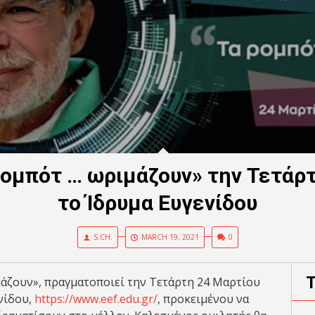
ρομπότ … ωριμάζουν» την Τετάρ
το Ίδρυμα Ευγενίδου
S.CH.
MARCH 19, 2021
0
μάζουν», πραγματοποιεί την Τετάρτη 24 Μαρτίου
ενίδου,
https://www.eef.edu.gr/
, προκειμένου να