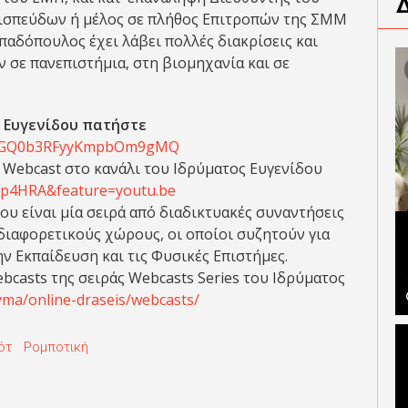
ισπεύδων ή μέλος σε πλήθος Επιτροπών της ΣΜΜ
απαδόπουλος έχει λάβει πολλές διακρίσεις και
ν σε πανεπιστήμια, στη βιομηχανία και σε
ς Ευγενίδου πατήστε
hbCGQ0b3RFyyKmpbOm9gMQ
Webcast στο κανάλι του Ιδρύματος Ευγενίδου
Rp4HRA&feature=youtu.be
ου είναι μία σειρά από διαδικτυακές συναντήσεις
διαφορετικούς χώρους, οι οποίοι συζητούν για
ην Εκπαίδευση και τις Φυσικές Επιστήμες.
bcasts της σειράς Webcasts Series του Ιδρύματος
ryma/online-draseis/webcasts/
ότ
Ρομποτική