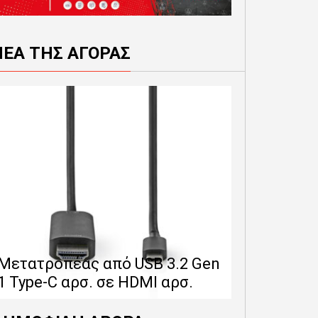
ΝΕΑ ΤΗΣ ΑΓΟΡΑΣ
Επέκταση 
δίνει 12 
Μετατροπέας από USB 3.2 Gen
εγγύησης 
1 Type-C αρσ. σε HDMI αρσ.
προϊόντα