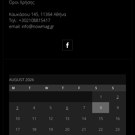
Όροι Χρήσης
Καυκάσου 145, 11364 Αθήνα
Τηλ.: +302108815417
email: info@nowmag.gr
AUGUST 2026
M
T
W
T
F
S
S
1
2
3
4
5
6
7
8
9
10
11
12
13
14
15
16
17
18
19
20
21
22
23