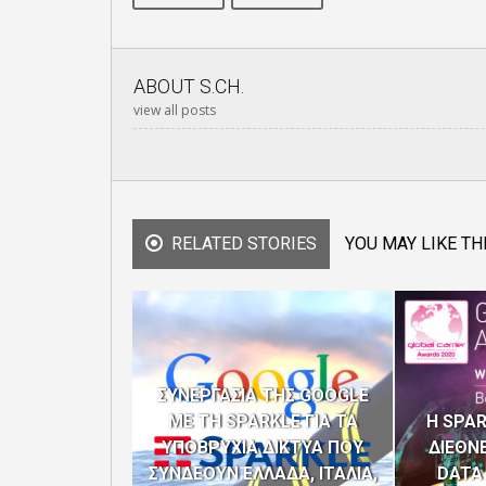
ABOUT
S.CH.
view all posts
RELATED STORIES
YOU MAY LIKE TH
ΣΥΝΕΡΓΑΣΙΑ ΤΗΣ GOOGLE
ΜΕ ΤΗ SPARKLE ΓΙΑ ΤΑ
H SPAR
ΥΠΟΒΡΥΧΙΑ ΔΙΚΤΥΑ ΠΟΥ
ΔΙΕΘΝ
ΣΥΝΔΕΟΥΝ ΕΛΛΑΔΑ, ΙΤΑΛΙΑ,
DATA 