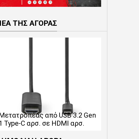
ΝΕΑ ΤΗΣ ΑΓΟΡΑΣ
Επέκταση 
δίνει 12 
Μετατροπέας από USB 3.2 Gen
εγγύησης 
1 Type-C αρσ. σε HDMI αρσ.
προϊόντα