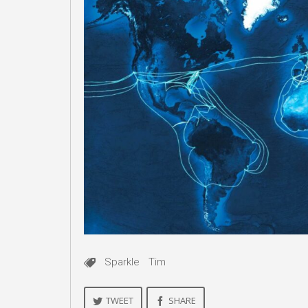
Sparkle
Tim
TWEET
SHARE