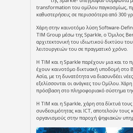
της Sparkle- υπέγραψαν συμφωνία με
transformation του ομίλου παγκοσμίως, π
καθυστερήσεις σε περισσότερα από 300 γ
Χάρη στην καινοτόμο λύση Software-Defi
TIM Group μέσω της Sparkle, ο Όμιλος Ben
αρχιτεκτονική του ιδιωτικού δικτύου του
λειτουργειών του σε πραγματικό χρόνο.
Η TIM και η Sparkle παρέχουν μια και τ
έχουν καινοτόμο δικτυακή υποδομή στο B
Ασία, με τη δυνατότητα να διασυνδέει νέε
εξελίσσονται οι ανάγκες του Ομίλου. Χάρ
πρόσβαση στο πληροφοριακό σύστημα της
Η TIM και η Sparkle, χάρη στα δίκτυά του
συνδεσιμότητας και ICT, αποτελούν τους κ
οργανισμούς στην παροχή ψηφιακών υπη