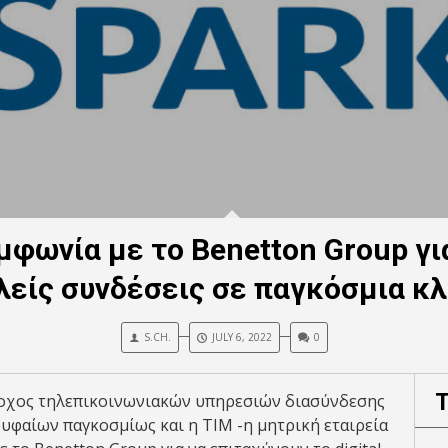
υμφωνία με το Benetton Group γι
είς συνδέσεις σε παγκόσμια κ
S.CH.
JULY 6, 2022
0
άροχος τηλεπικοινωνιακών υπηρεσιών διασύνδεσης
ρυφαίων παγκοσμίως και η TIM -η μητρική εταιρεία