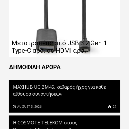
Ε
Μετατροπέας από USB 3.2 Gen 1
1
Type-C αρσ. σε HDMI αρσ.
ε
ΔΗΜΟΦΙΛΗ ΑΡΘΡΑ
MAXHUB UC BM45, καθαρός ήχος για κάθε
αίθουσα συναντήσεων
AUGUST 3, 2026
27
Η COSMOTE TELEKOM στους