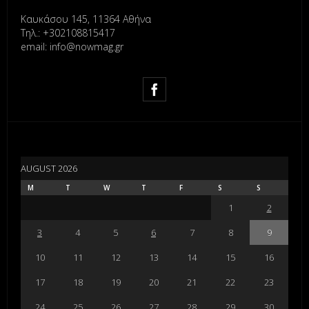
Καυκάσου 145, 11364 Αθήνα
Τηλ.: +302108815417
email: info@nowmag.gr
AUGUST 2026
M
T
W
T
F
S
S
1
2
3
4
5
6
7
8
9
10
11
12
13
14
15
16
17
18
19
20
21
22
23
24
25
26
27
28
29
30