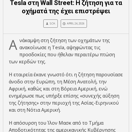
Tesla στη Wall Street: Η ζήτηση για τα
οχήματά της έχει επιστρέψει
S.CH.
APRIL 24, 2026
Α
νάκαμψη στη ζήτηση των οχημάτων της
ανακοίνωσε η
Tesla
, αψηφώντας τις
προσδοκίες που ήθελαν περαιτέρω πτώση
των κερδών της.
Η εταιρεία έκανε γνωστό ότι η ζήτηση παρουσίασε
άνοδο στην Ευρώπη, τη Μέση Ανατολή, την
Αφρική, καθώς και στη Βόρεια Αμερική, ενώ
ενημέρωσε πως υπήρξε επίσης «συνεχής αύξηση
της ζήτησης» στην περιοχή της Ασίας-Ειρηνικού
και στη Νότια Αμερική.
Η απόσυρση του Ίλον Μασκ από το Τμήμα
Αποδοτικότητας της αμερικανικής Κυβέρνησης